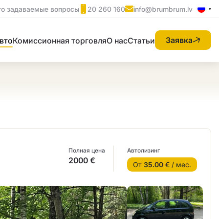
то задаваемые вопросы
20 260 160
info@brumbrum.lv
Заявка
вто
Комиссионная торговля
О нас
Статьи
Полная цена
Автолизинг
2000 €
От
35.00
€ / мес.