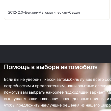
2012
•
2.0
•
Бензин
•
Автоматическая
•
Седан
Помощь в выборе автомобиля
Если вы не уверены, какой автомобиль лучше всего со
потребностям и предпочтениям, наши опытные специал
помогут вам выбрать наиболее подходящий вариант. М
выслушаем ваши пожелания, повседневные привычки 
чтобы предложить наилучшие решения из нашего широ