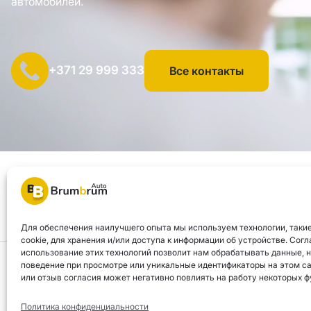
автомобилей.
+371 29 999 333
Все контакты
SIA "AUTOCLICK", рег. № 40203371960, адрес: ул. Мазюмправа
© 2026 Brum Brum Auto
Для обеспечения наилучшего опыта мы используем технологии, такие
cookie, для хранения и/или доступа к информации об устройстве. Согл
использование этих технологий позволит нам обрабатывать данные, 
Brum Brum Auto не является финансовым учреждением, но сотрудничает
поведение при просмотре или уникальные идентификаторы на этом са
или отзыв согласия может негативно повлиять на работу некоторых ф
наилучшие финансовые решения, соответствующие вашим индивидуаль
Политика конфиденциальности