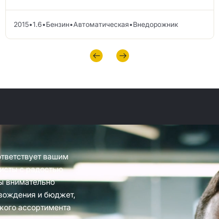
2015
•
1.6
•
Бензин
•
Автоматическая
•
Внедорожник
ответствует вашим
исты с радостью
ы внимательно
вождения и бюджет,
кого ассортимента