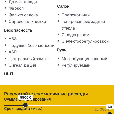
Датчик дождя
Салон
Фаркоп
Фильтр салона
Подлокотники
Сервисная книжка
Тонированные задние
стекла
Безопасность
С подогревом
ABS
С электрорегулировкой
Подушка безопасности
Руль
ASR
Центральный замок
Многофункциональный
Сигнализация
Регулируемый
Hi-Fi
Рассчитайте ежемесячные расходы
5500€
Сумма финансирования
60
Срок кредита (мес.)
25 000 €