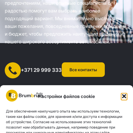
предпочтениям, наши опытные специалисты с
радостью помогут вам выбрать наиболее
подходящий вариант. Мы внимательно выслушаем
ваши пожелания, повседневные привычки вождения
и бюджет, чтобы предложить наилучшие решения из
нашего широкого ассортимента автомобилей.
Все контакты
+371 29 999 333
Настройки файлов cookie
Для обеспечения наилучшего опыта мы используем технологии,
SIA "AUTOCLICK", рег. № 40203371960, адрес: ул. Мазюмправас
такие как файлы cookie, для хранения и/или доступа к информации
об устройстве. Согласие на использование этих технологий
77, Рига, LV-1063 |
20260160
позволит нам обрабатывать данные, например поведение при
просмотре или уникальные идентификаторы на этом сайте.