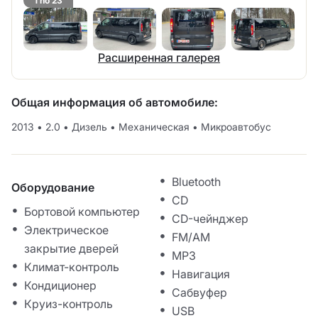
1 no 23
Расширенная галерея
Общая информация об автомобиле:
2013
•
2.0
•
Дизель
•
Механическая
•
Микроавтобус
Bluetooth
Оборудование
CD
Бортовой компьютер
CD-чейнджер
Электрическое
FM/AM
закрытие дверей
MP3
Климат-контроль
Навигация
Кондиционер
Сабвуфер
Круиз-контроль
USB