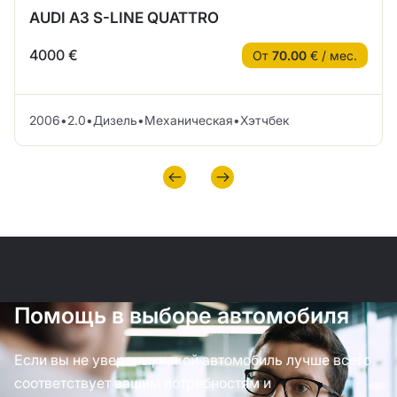
AUDI A3 S-LINE QUATTRO
4000 €
От
70.00
€ / мес.
2006
•
2.0
•
Дизель
•
Механическая
•
Хэтчбек
Помощь в выборе автомобиля
Если вы не уверены, какой автомобиль лучше всего
соответствует вашим потребностям и