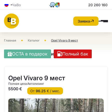
ЧаВо
20 260 160
Заявка
•
•
Главная
Каталог
Opel Vivaro 9 мест
OCTA в подарок
и
Полный бак
Opel Vivaro 9 мест
Полная цена
Автолизинг
5500 €
От
96.25
€ / мес.