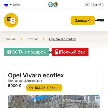
ЧаВо
20 260 160
Заявка
•
•
Главная
Каталог
Opel Vivaro ecoflex
OCTA в подарок
и
Полный бак
Opel Vivaro ecoflex
Полная цена
Автолизинг
5900 €
От
103.25
€ / мес.