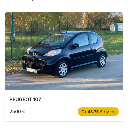
PEUGEOT 107
2500 €
От
43.75
€ / мес.