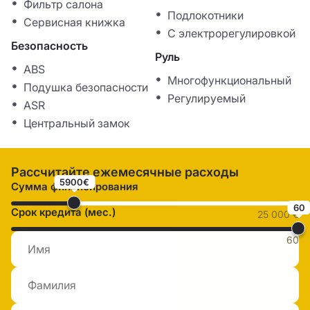
Фильтр салона
Подлокотники
Сервисная книжка
С электрорегулировкой
Безопасность
Руль
ABS
Многофункциональный
Подушка безопасности
Регулируемый
ASR
Центральный замок
Рассчитайте ежемесячные расходы
5900€
Сумма финансирования
60
Срок кредита (мес.)
25 000 €
60