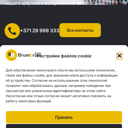
нашего широкого ассортимента автомобилей.
Все контакты
+371 29 999 333
Настройки файлов cookie
Для обеспечения наилучшего опыта мы используем технологии,
SIA "AUTOCLICK", рег. № 40203371960, адрес: ул. Мазюмправас
такие как файлы cookie, для хранения и/или доступа к информации
об устройстве. Согласие на использование этих технологий
77, Рига, LV-1063 |
20260160
позволит нам обрабатывать данные, например поведение при
просмотре или уникальные идентификаторы на этом сайте.
Несогласие или отзыв согласия может негативно повлиять на
Политика конфиденциальности
Контакты
работу некоторых функций.
Brum Brum Auto не является финансовым учреждением, но сотрудничает с
рядом банков и кредиторов, чтобы помочь вам оценить возможности
Принять
автокредитования. Мы предлагаем консультации и поддержку, чтобы найти
наилучшие финансовые решения, соответствующие вашим индивидуальным