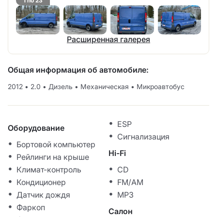
1 no 23
Расширенная галерея
Общая информация об автомобиле:
2012
•
2.0
•
Дизель
•
Механическая
•
Микроавтобус
ESP
Оборудование
Сигнализация
Бортовой компьютер
Hi-Fi
Рейлинги на крыше
Климат-контроль
CD
Кондиционер
FM/AM
Датчик дождя
MP3
Фаркоп
Салон