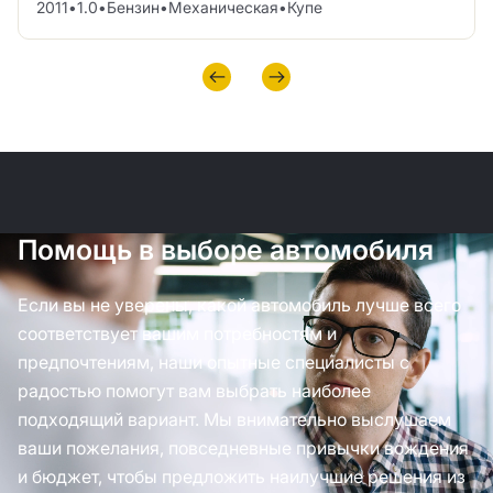
2011
•
1.0
•
Бензин
•
Механическая
•
Купе
Помощь в выборе автомобиля
Если вы не уверены, какой автомобиль лучше всего
соответствует вашим потребностям и
предпочтениям, наши опытные специалисты с
радостью помогут вам выбрать наиболее
подходящий вариант. Мы внимательно выслушаем
ваши пожелания, повседневные привычки вождения
и бюджет, чтобы предложить наилучшие решения из