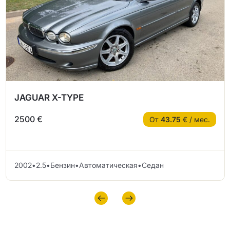
JAGUAR X-TYPE
2500 €
От
43.75
€ / мес.
2002
•
2.5
•
Бензин
•
Автоматическая
•
Седан