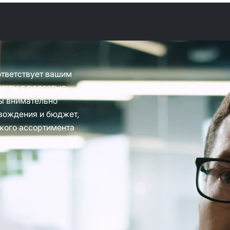
ответствует вашим
исты с радостью
ы внимательно
вождения и бюджет,
кого ассортимента