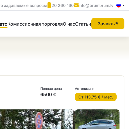
то задаваемые вопросы
20 260 160
info@brumbrum.lv
Заявка
вто
Комиссионная торговля
О нас
Статьи
Полная цена
Автолизинг
6500 €
От
113.75
€ / мес.