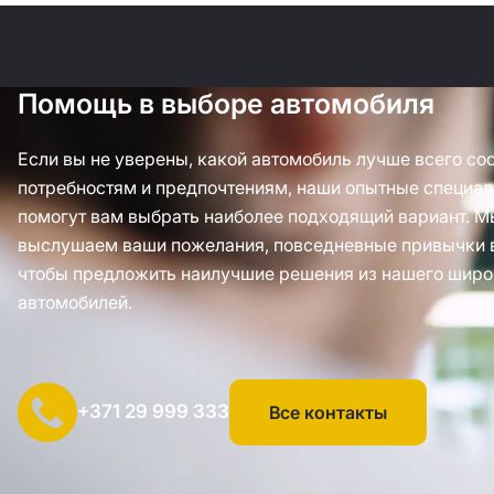
Помощь в выборе автомобиля
Если вы не уверены, какой автомобиль лучше всего со
потребностям и предпочтениям, наши опытные специал
помогут вам выбрать наиболее подходящий вариант. М
выслушаем ваши пожелания, повседневные привычки 
чтобы предложить наилучшие решения из нашего широ
автомобилей.
+371 29 999 333
Все контакты