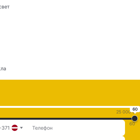
свет
кла
60
25 000 €
60
+371