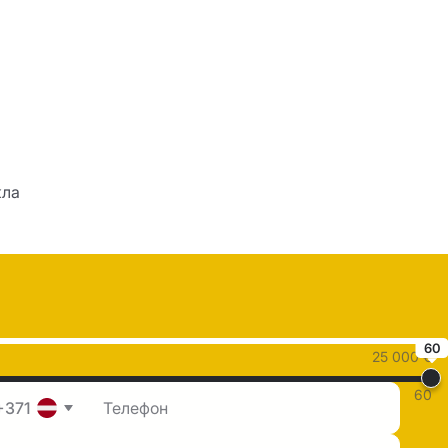
кла
60
25 000 €
60
+371