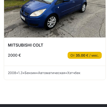
MITSUBISHI COLT
2000 €
От
35.00
€ / мес.
2008
•
1.3
•
Бензин
•
Автоматическая
•
Хэтчбек