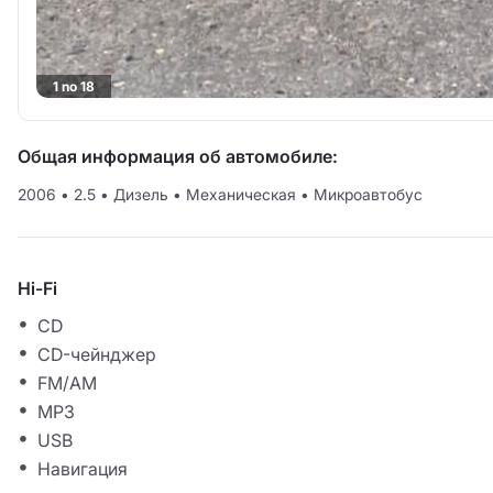
1 no 18
Общая информация об автомобиле:
2006
•
2.5
•
Дизель
•
Механическая
•
Микроавтобус
Hi-Fi
CD
CD-чейнджер
FM/AM
MP3
USB
Навигация