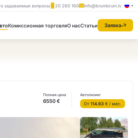
то задаваемые вопросы
20 260 160
info@brumbrum.lv
Заявка
вто
Комиссионная торговля
О нас
Статьи
Полная цена
Автолизинг
6550 €
От
114.63
€ / мес.