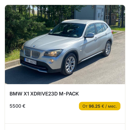
BMW X1 XDRIVE23D M-PACK
5500 €
От
96.25
€ / мес.