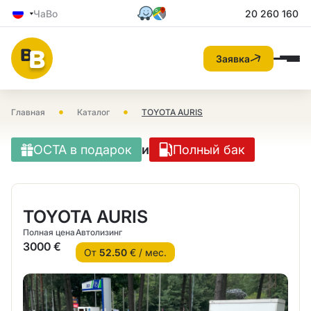
ЧаВо
20 260 160
Заявка
•
•
Главная
Каталог
TOYOTA AURIS
OCTA в подарок
и
Полный бак
TOYOTA AURIS
Полная цена
Автолизинг
3000 €
От
52.50
€ / мес.