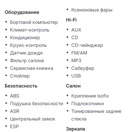
Ксеноновые фары
Оборудование
Hi-Fi
Бортовой компьютер
Климат-контроль
AUX
Кондиционер
CD
Круиз-контроль
CD-чейнджер
Датчик дождя
FM/AM
Фильтр салона
MP3
Сервисная книжка
Сабвуфер
Спойлер
USB
Безопасность
Салон
ABS
Крепления Isofix
Подушка безопасности
Подлокотники
ASR
Тонированные задние
Центральный замок
стекла
ESP
Зеркала