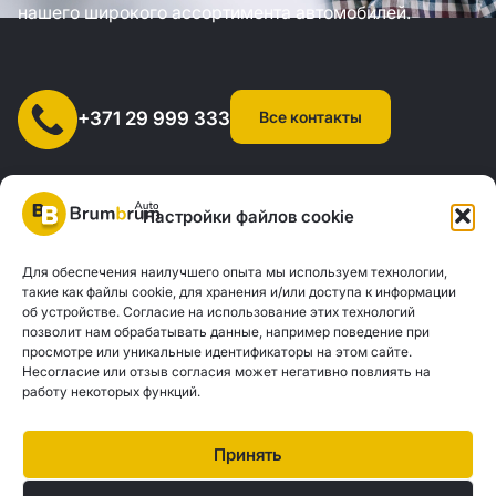
нашего широкого ассортимента автомобилей.
Все контакты
+371 29 999 333
Настройки файлов cookie
Для обеспечения наилучшего опыта мы используем технологии,
SIA "AUTOCLICK", рег. № 40203371960, адрес: ул. Мазюмправас
такие как файлы cookie, для хранения и/или доступа к информации
об устройстве. Согласие на использование этих технологий
77, Рига, LV-1063 |
20260160
позволит нам обрабатывать данные, например поведение при
просмотре или уникальные идентификаторы на этом сайте.
Несогласие или отзыв согласия может негативно повлиять на
Политика конфиденциальности
Контакты
работу некоторых функций.
Brum Brum Auto не является финансовым учреждением, но сотрудничает с
рядом банков и кредиторов, чтобы помочь вам оценить возможности
Принять
автокредитования. Мы предлагаем консультации и поддержку, чтобы найти
наилучшие финансовые решения, соответствующие вашим индивидуальным