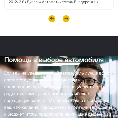
2012
•
2.0
•
Дизель
•
Автоматическая
•
Внедорожник
Помощь в выборе автомобиля
Если вы не уверены, какой автомобиль лучше всего
соответствует вашим потребностям и
предпочтениям, наши опытные специалисты с
радостью помогут вам выбрать наиболее
подходящий вариант. Мы внимательно выслушаем
ваши пожелания, повседневные привычки вождения
и бюджет, чтобы предложить наилучшие решения из