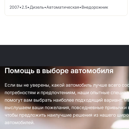
2007
•
2.5
•
Дизель
•
Автоматическая
•
Внедорожник
Помощь в выборе автомобиля
Если вы не уверены, какой автомобиль лучше всего со
потребностям и предпочтениям, наши опытные специал
помогут вам выбрать наиболее подходящий вариант. М
выслушаем ваши пожелания, повседневные привычки 
чтобы предложить наилучшие решения из нашего широ
автомобилей.