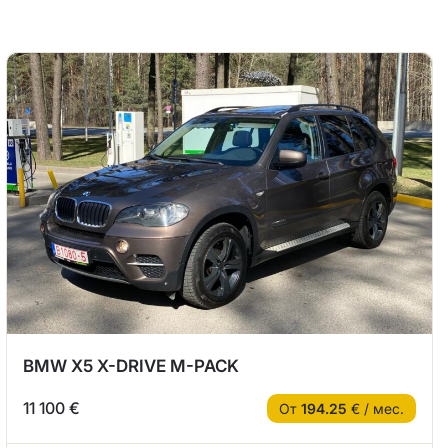
BMW X5 X-DRIVE M-PACK
11 100 €
От
194.25
€ / мес.