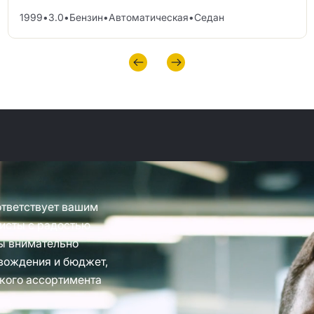
1999
•
3.0
•
Бензин
•
Автоматическая
•
Седан
ответствует вашим
исты с радостью
ы внимательно
вождения и бюджет,
кого ассортимента