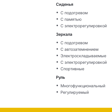
Сиденья
С подогревом
С памятью
С электрорегулировкой
Зеркала
С подогревом
С автозатемнением
Электроскладываемые
С электрорегулировкой
Спортивные
Руль
Многофункциональный
Регулируемый