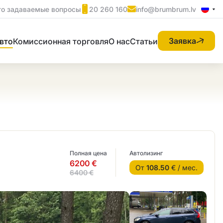
то задаваемые вопросы
20 260 160
info@brumbrum.lv
Заявка
вто
Комиссионная торговля
О нас
Статьи
Полная цена
Автолизинг
6200 €
От
108.50
€ / мес.
6400 €