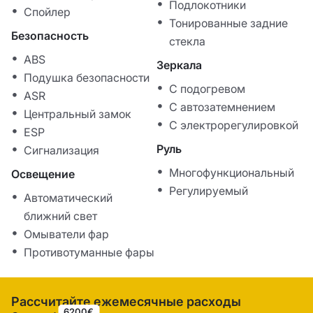
Подлокотники
Спойлер
Тонированные задние
Безопасность
стекла
ABS
Зеркала
Подушка безопасности
С подогревом
ASR
С автозатемнением
Центральный замок
С электрорегулировкой
ESP
Руль
Сигнализация
Многофункциональный
Освещение
Регулируемый
Автоматический
ближний свет
Омыватели фар
Противотуманные фары
Рассчитайте ежемесячные расходы
6200€