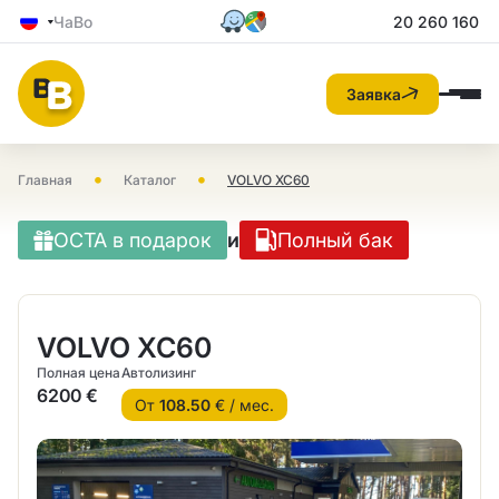
ЧаВо
20 260 160
Заявка
•
•
Главная
Каталог
VOLVO XC60
OCTA в подарок
и
Полный бак
VOLVO XC60
Полная цена
Автолизинг
6200 €
От
108.50
€ / мес.