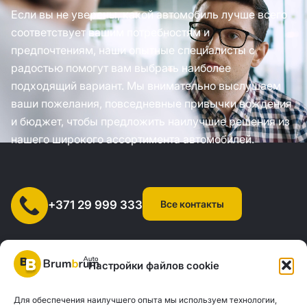
Если вы не уверены, какой автомобиль лучше всего
соответствует вашим потребностям и
предпочтениям, наши опытные специалисты с
радостью помогут вам выбрать наиболее
подходящий вариант. Мы внимательно выслушаем
ваши пожелания, повседневные привычки вождения
и бюджет, чтобы предложить наилучшие решения из
нашего широкого ассортимента автомобилей.
Все контакты
+371 29 999 333
Настройки файлов cookie
Для обеспечения наилучшего опыта мы используем технологии,