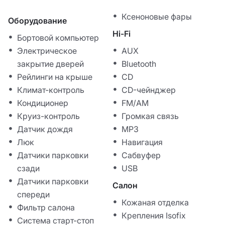
Ксеноновые фары
Оборудование
Hi-Fi
Бортовой компьютер
Электрическое
AUX
закрытие дверей
Bluetooth
Рейлинги на крыше
CD
Климат-контроль
CD-чейнджер
Кондиционер
FM/AM
Круиз-контроль
Громкая связь
Датчик дождя
MP3
Люк
Навигация
Датчики парковки
Сабвуфер
сзади
USB
Датчики парковки
Салон
спереди
Кожаная отделка
Фильтр салона
Крепления Isofix
Система старт-стоп