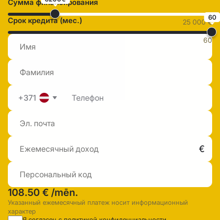
Сумма финансирования
60
Срок кредита (мес.)
25 000 €
60
+371
108.50 €
/mēn.
Указанный ежемесячный платеж носит информационный
характер
Я согласен с
политикой конфиденциальности