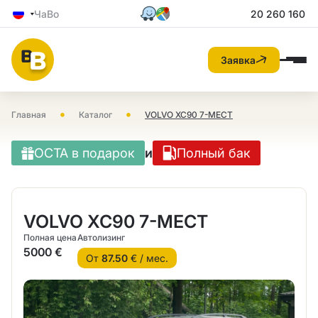
ЧаВо
20 260 160
Заявка
•
•
Главная
Каталог
VOLVO XC90 7-МЕСТ
OCTA в подарок
и
Полный бак
VOLVO XC90 7-МЕСТ
Полная цена
Автолизинг
5000 €
От
87.50
€ / мес.