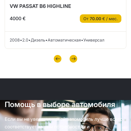
VW PASSAT B6 HIGHLINE
4000 €
От
70.00
€ / мес.
2008
•
2.0
•
Дизель
•
Автоматическая
•
Универсал
Помощь в выборе автомобиля
Если вы не уверены, какой автомобиль лучше всего
соответствует вашим потребностям и