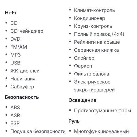
Климат-контроль
Hi-Fi
Кондиционер
CD
Круиз-контроль
CD-чейнджер
Полный привод (4x4)
DVD
Рейлинги на крыше
FM/AM
Сервисная книжка
MP3
Спойлер
USB
Фаркоп
ЖК-дисплей
Фильтр салона
Навигация
Электрическое
Сабвуфер
закрытие дверей
Безопасность
Освещение
ABS
Противотуманные фары
ASR
Руль
ESP
Подушка безопасности
Многофункциональный