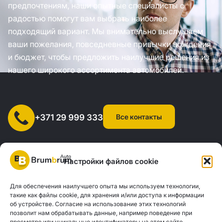
предпочтениям, наши опытные специалисты с
радостью помогут вам выбрать наиболее
подходящий вариант. Мы внимательно выслушаем
ваши пожелания, повседневные привычки вождения
и бюджет, чтобы предложить наилучшие решения из
нашего широкого ассортимента автомобилей.
Все контакты
+371 29 999 333
Настройки файлов cookie
Для обеспечения наилучшего опыта мы используем технологии,
SIA "AUTOCLICK", рег. № 40203371960, адрес: ул. Мазюмправас
такие как файлы cookie, для хранения и/или доступа к информации
об устройстве. Согласие на использование этих технологий
77, Рига, LV-1063 |
20260160
позволит нам обрабатывать данные, например поведение при
просмотре или уникальные идентификаторы на этом сайте.