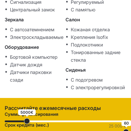
Сигнализация
Регулируемый
Центральный замок
С памятью
Зеркала
Салон
С автозатемнением
Кожаная отделка
Электроскладываемые
Крепления Isofix
Подлокотники
Оборудование
Тонированные задние
Бортовой компьютер
стекла
Датчик дождя
Сиденья
Датчики парковки
сзади
С подогревом
С электрорегулировкой
Рассчитайте ежемесячные расходы
5000€
Сумма финансирования
60
Срок кредита (мес.)
25 000 €