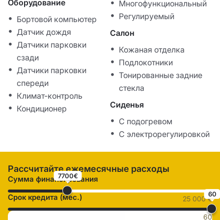
Оборудование
Многофункциональный
Регулируемый
Бортовой компьютер
Датчик дождя
Салон
Датчики парковки
Кожаная отделка
сзади
Подлокотники
Датчики парковки
Тонированные задние
спереди
стекла
Климат-контроль
Сиденья
Кондиционер
С подогревом
С электрорегулировкой
Рассчитайте ежемесячные расходы
7700€
Сумма финансирования
60
Срок кредита (мес.)
25 000 €
60