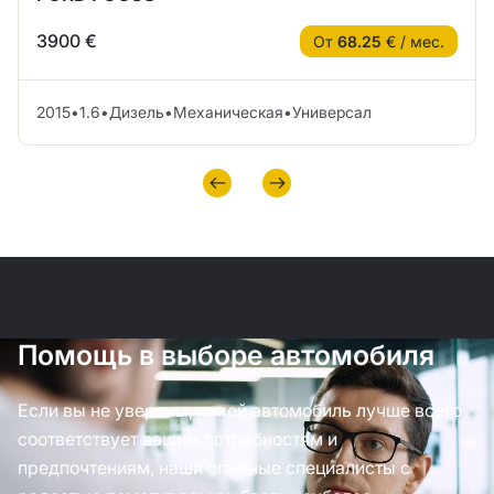
3900 €
От
68.25
€ / мес.
2015
•
1.6
•
Дизель
•
Механическая
•
Универсал
Помощь в выборе автомобиля
Если вы не уверены, какой автомобиль лучше всего
соответствует вашим потребностям и
предпочтениям, наши опытные специалисты с