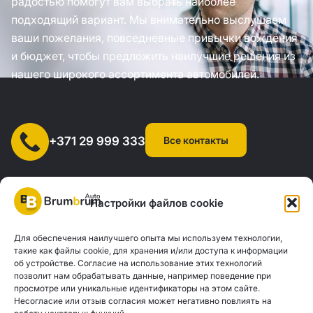
радостью помогут вам выбрать наиболее
подходящий вариант. Мы внимательно выслушаем
ваши пожелания, повседневные привычки вождения
и бюджет, чтобы предложить наилучшие решения из
нашего широкого ассортимента автомобилей.
Все контакты
+371 29 999 333
Настройки файлов cookie
Для обеспечения наилучшего опыта мы используем технологии,
SIA "AUTOCLICK", рег. № 40203371960, адрес: ул. Мазюмправас
такие как файлы cookie, для хранения и/или доступа к информации
об устройстве. Согласие на использование этих технологий
77, Рига, LV-1063 |
20260160
позволит нам обрабатывать данные, например поведение при
просмотре или уникальные идентификаторы на этом сайте.
Несогласие или отзыв согласия может негативно повлиять на
Политика конфиденциальности
Контакты