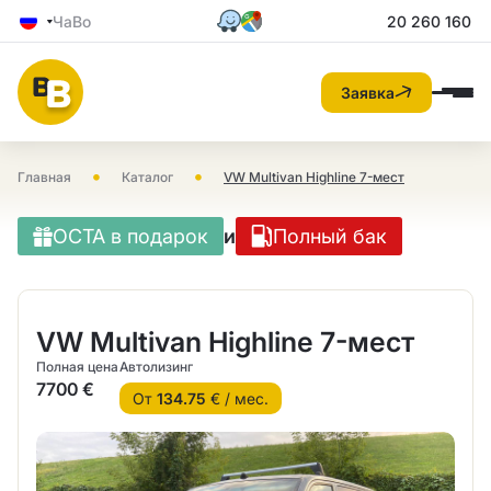
ЧаВо
20 260 160
Заявка
•
•
Главная
Каталог
VW Multivan Highline 7-мест
OCTA в подарок
и
Полный бак
VW Multivan Highline 7-мест
Полная цена
Автолизинг
7700 €
От
134.75
€ / мес.