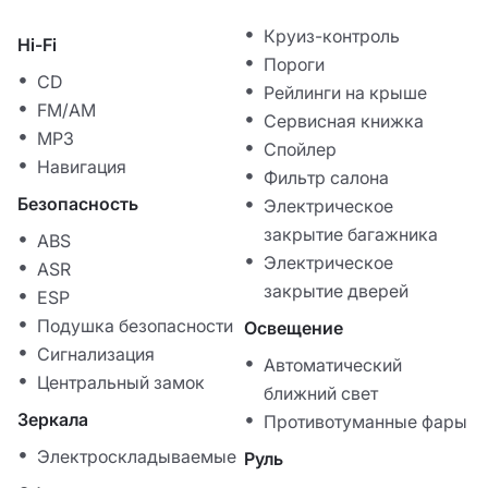
Круиз-контроль
Hi-Fi
Пороги
CD
Рейлинги на крыше
FM/AM
Сервисная книжка
MP3
Спойлер
Навигация
Фильтр салона
Безопасность
Электрическое
закрытие багажника
ABS
Электрическое
ASR
закрытие дверей
ESP
Подушка безопасности
Освещение
Сигнализация
Автоматический
Центральный замок
ближний свет
Зеркала
Противотуманные фары
Электроскладываемые
Руль