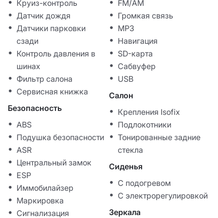
Круиз-контроль
FM/AM
Датчик дождя
Громкая связь
Датчики парковки
MP3
сзади
Навигация
Контроль давления в
SD-карта
шинах
Сабвуфер
Фильтр салона
USB
Сервисная книжка
Салон
Безопасность
Крепления Isofix
ABS
Подлокотники
Подушка безопасности
Тонированные задние
ASR
стекла
Центральный замок
Сиденья
ESP
С подогревом
Иммобилайзер
С электрорегулировкой
Маркировка
Зеркала
Сигнализация