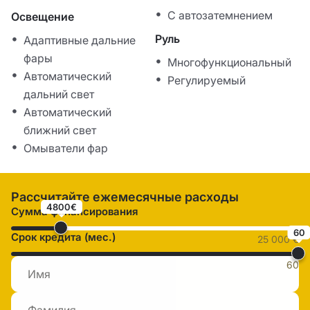
С автозатемнением
Освещение
Руль
Адаптивные дальние
фары
Многофункциональный
Автоматический
Регулируемый
дальний свет
Автоматический
ближний свет
Омыватели фар
Рассчитайте ежемесячные расходы
4800€
Сумма финансирования
60
Срок кредита (мес.)
25 000 €
60