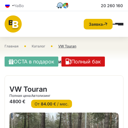
ЧаВо
20 260 160
Заявка
•
•
Главная
Каталог
VW Touran
OCTA в подарок
и
Полный бак
VW Touran
Полная цена
Автолизинг
4800 €
От
84.00
€ / мес.