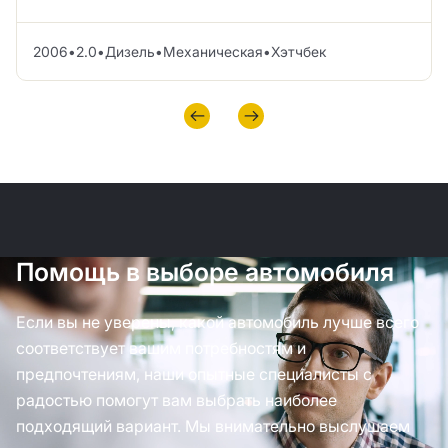
2006
•
2.0
•
Дизель
•
Механическая
•
Хэтчбек
Помощь в выборе автомобиля
Если вы не уверены, какой автомобиль лучше всего
соответствует вашим потребностям и
предпочтениям, наши опытные специалисты с
радостью помогут вам выбрать наиболее
подходящий вариант. Мы внимательно выслушаем