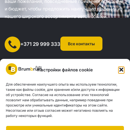
ваши пожелания, повседневные привычки вождения
и бюджет, чтобы предложить наилучшие решения из
нашего широкого ассортимента автомобилей.
Все контакты
+371 29 999 333
Настройки файлов cookie
Для обеспечения наилучшего опыта мы используем технологии,
SIA "AUTOCLICK", рег. № 40203371960, адрес: ул. Мазюмправас
такие как файлы cookie, для хранения и/или доступа к информации
об устройстве. Согласие на использование этих технологий
77, Рига, LV-1063 |
20260160
позволит нам обрабатывать данные, например поведение при
просмотре или уникальные идентификаторы на этом сайте.
Несогласие или отзыв согласия может негативно повлиять на
Политика конфиденциальности
Контакты
работу некоторых функций.
Brum Brum Auto не является финансовым учреждением, но сотрудничает с