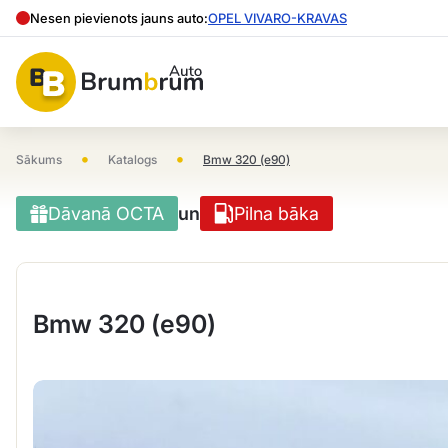
Nesen pievienots jauns auto:
OPEL VIVARO-KRAVAS
•
•
Sākums
Katalogs
Bmw 320 (e90)
Dāvanā OCTA
un
Pilna bāka
Bmw 320 (e90)