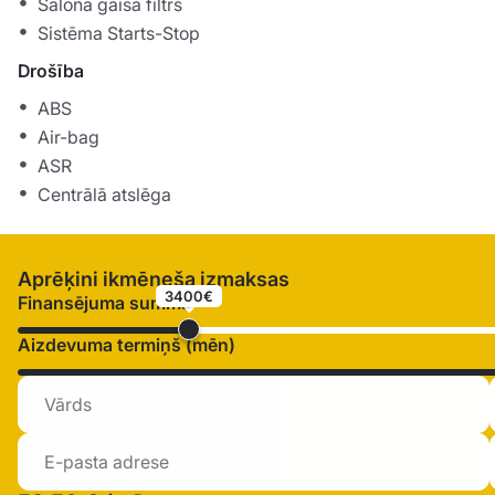
Salona gaisa filtrs
Sistēma Starts-Stop
Drošība
ABS
Air-bag
ASR
Centrālā atslēga
Aprēķini ikmēneša izmaksas
3400€
Finansējuma summa
Aizdevuma termiņš (mēn)