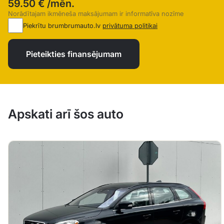
59.50 €
/mēn.
Norādītajam ikmēneša maksājumam ir informatīva nozīme
Piekrītu brumbrumauto.lv
privātuma politikai
Pieteikties finansējumam
Apskati arī šos auto