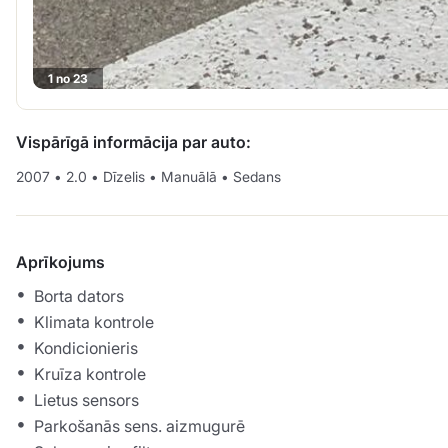
1 no 23
Vispārīgā informācija par auto:
2007
•
2.0
•
Dīzelis
•
Manuālā
•
Sedans
Aprīkojums
Borta dators
Klimata kontrole
Kondicionieris
Kruīza kontrole
Lietus sensors
Parkošanās sens. aizmugurē