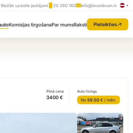
Biežāk uzdotie jautājumi
20 260 160
info@brumbrum.lv
Pieteikties
 auto
Komisijas tirgošana
Par mums
Raksti
Pilnā cena
Auto līzings
3400 €
No
59.50
€ / mēn.