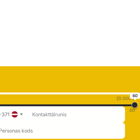
60
25 000 €
60
+371