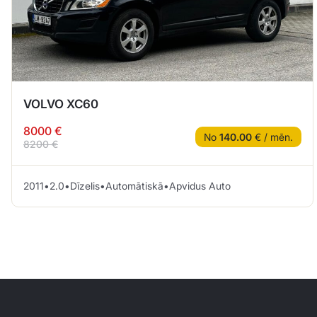
VOLVO XC60
8000 €
No
140.00
€ / mēn.
8200 €
2011
•
2.0
•
Dīzelis
•
Automātiskā
•
Apvidus Auto