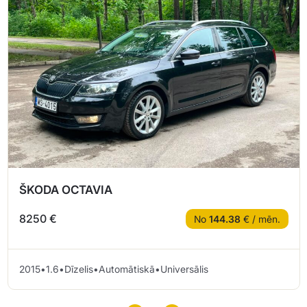
ŠKODA OCTAVIA
8250 €
No
144.38
€ / mēn.
2015
•
1.6
•
Dīzelis
•
Automātiskā
•
Universālis