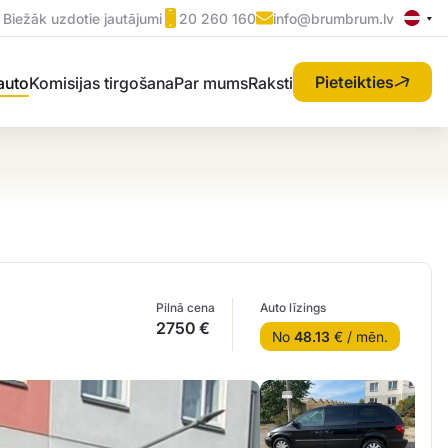
Biežāk uzdotie jautājumi
20 260 160
info@brumbrum.lv
Pieteikties
 auto
Komisijas tirgošana
Par mums
Raksti
Pilnā cena
Auto līzings
2750 €
No
48.13
€ / mēn.