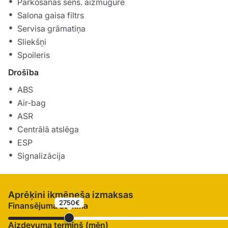
Parkošanās sens. aizmugurē
Salona gaisa filtrs
Servisa grāmatiņa
Sliekšņi
Spoileris
Drošība
ABS
Air-bag
ASR
Centrālā atslēga
ESP
Signalizācija
Aprēķini ikmēneša izmaksas
2750€
Finansējuma summa
Aizdevuma termiņš (mēn)