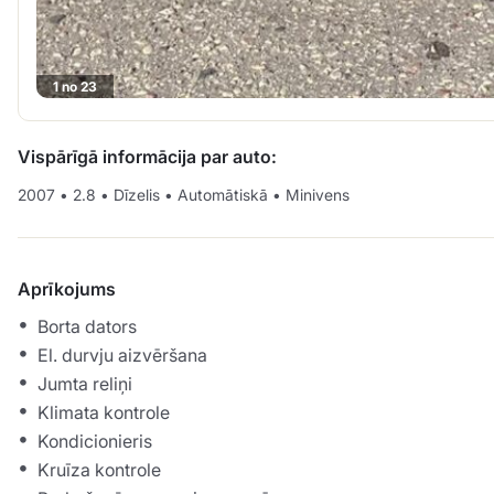
1 no 23
Vispārīgā informācija par auto:
2007
•
2.8
•
Dīzelis
•
Automātiskā
•
Minivens
Aprīkojums
Borta dators
El. durvju aizvēršana
Jumta reliņi
Klimata kontrole
Kondicionieris
Kruīza kontrole