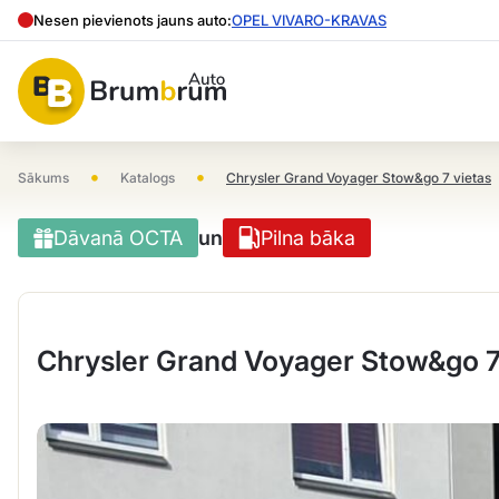
Nesen pievienots jauns auto:
OPEL VIVARO-KRAVAS
•
•
Sākums
Katalogs
Chrysler Grand Voyager Stow&go 7 vietas
Dāvanā OCTA
un
Pilna bāka
Chrysler Grand Voyager Stow&go 7