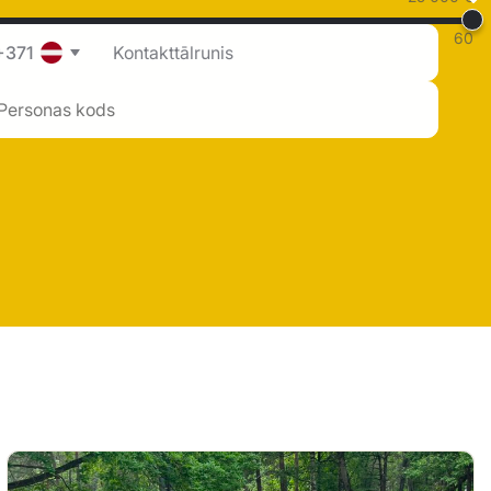
60
+371