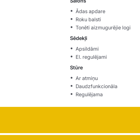
Salons
Ādas apdare
Roku balsti
Tonēti aizmugurējie logi
Sēdekļi
Apsildāmi
El. regulējami
Stūre
Ar atmiņu
Daudzfunkcionāla
Regulējama