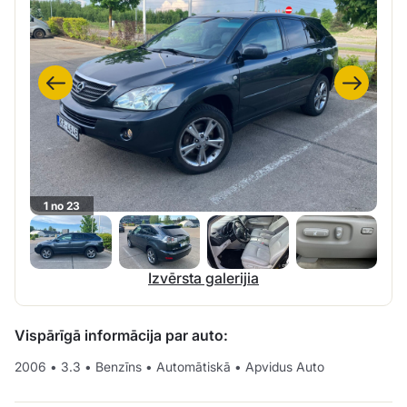
1 no 23
Izvērsta galerijia
Vispārīgā informācija par auto:
2006
•
3.3
•
Benzīns
•
Automātiskā
•
Apvidus Auto