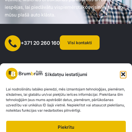
iespējas, lai piedāvātu vispiemērotākos risinājumus no
mūsu plašā auto klāsta.
Visi kontakti
+371 20 260 160
Sīkdatņu iestatījumi
SIA "AUTOCLICK", Reģ. Nr. 40203371960, Adrese: Mazjumpravas
Lai nodrošinātu labāko pieredzi, mēs izmantojam tehnoloģijas, piemēram,
sīkdatnes, lai glabātu un/vai piekļūtu ierīces informācijai. Piekrišana šīm
iela 77, Rīga, LV-1063 |
20260160
tehnoloģijām ļaus mums apstrādāt datus, piemēram, pārlūkošanas
uzvedību vai unikālus ID šajā vietnē. Nepiekrītot vai atsaucot piekrišanu,
noteiktas funkcijas var nedarboties pilnvērtīgi.
Privātuma politika
Kontakti
Brum Brum Auto nav finanšu iestāde, bet sadarbojas ar vairākām bankām un
Piekrītu
kreditētājiem, lai palīdzētu jums izvērtēt auto finansējuma iespējas. Mēs