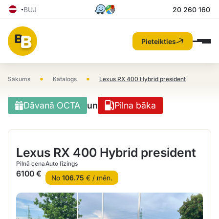
BUJ
20 260 160
Pieteikties
•
•
Sākums
Katalogs
Lexus RX 400 Hybrid president
Dāvanā OCTA
un
Pilna bāka
Lexus RX 400 Hybrid president
Pilnā cena
Auto līzings
6100 €
No
106.75
€ / mēn.