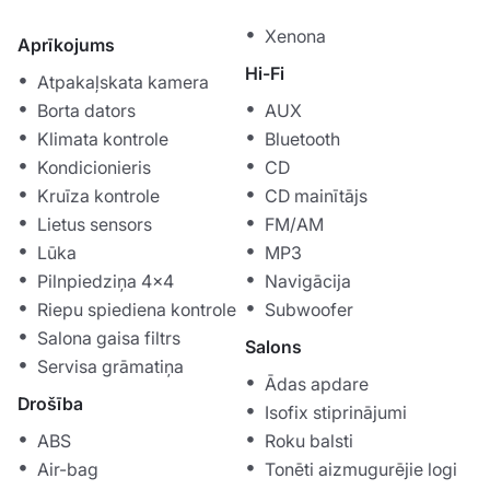
Xenona
Aprīkojums
Hi-Fi
Atpakaļskata kamera
Borta dators
AUX
Klimata kontrole
Bluetooth
Kondicionieris
CD
Kruīza kontrole
CD mainītājs
Lietus sensors
FM/AM
Lūka
MP3
Pilnpiedziņa 4x4
Navigācija
Riepu spiediena kontrole
Subwoofer
Salona gaisa filtrs
Salons
Servisa grāmatiņa
Ādas apdare
Drošība
Isofix stiprinājumi
ABS
Roku balsti
Air-bag
Tonēti aizmugurējie logi