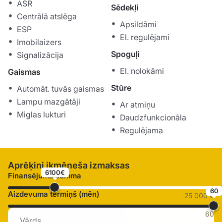
ASR
Sēdekļi
Centrālā atslēga
Apsildāmi
ESP
El. regulējami
Imobilaizers
Spoguļi
Signalizācija
El. nolokāmi
Gaismas
Stūre
Automāt. tuvās gaismas
Lampu mazgātāji
Ar atmiņu
Miglas lukturi
Daudzfunkcionāla
Regulējama
Aprēķini ikmēneša izmaksas
6100€
Finansējuma summa
60
Aizdevuma termiņš (mēn)
25 000 €
60