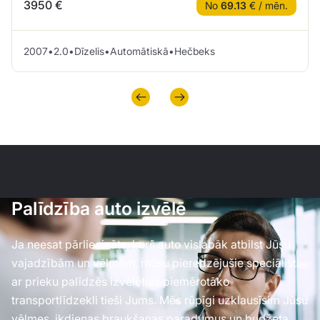
3950 €
No
69.13
€ / mēn.
2007
•
2.0
•
Dīzelis
•
Automātiskā
•
Hečbeks
Palīdzība auto izvēlē
Ja neesat pārliecināts, kurš auto vislabāk atbilst Jūsu
vajadzībām un vēlmēm, mūsu pieredzējušie speciālisti
ar prieku palīdzēs izvēlēties piemērotāko
transportlīdzekli tieši Jums. Mēs rūpīgi uzklausīsim Jūsu
vēlmes, ikdienas braukšanas paradumus un budžeta