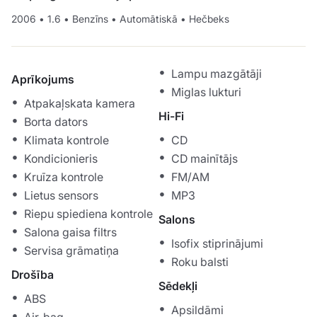
2006
•
1.6
•
Benzīns
•
Automātiskā
•
Hečbeks
Lampu mazgātāji
Aprīkojums
Miglas lukturi
Atpakaļskata kamera
Hi-Fi
Borta dators
Klimata kontrole
CD
Kondicionieris
CD mainītājs
Kruīza kontrole
FM/AM
Lietus sensors
MP3
Riepu spiediena kontrole
Salons
Salona gaisa filtrs
Isofix stiprinājumi
Servisa grāmatiņa
Roku balsti
Drošība
Sēdekļi
ABS
Apsildāmi