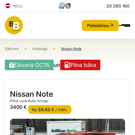
BUJ
20 260 160
Pieteikties
•
•
Sākums
Katalogs
Nissan Note
Dāvanā OCTA
un
Pilna bāka
Nissan Note
Pilnā cena
Auto līzings
3400 €
No
59.50
€ / mēn.