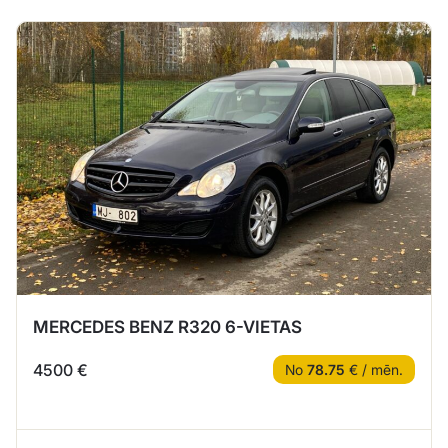
MERCEDES BENZ R320 6-VIETAS
4500 €
No
78.75
€ / mēn.