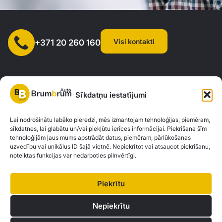
Visi kontakti
+371 20 260 160
Sīkdatņu iestatījumi
SIA "AUTOCLICK", Reģ. Nr. 40203371960, Adrese: Mazjumpravas
Lai nodrošinātu labāko pieredzi, mēs izmantojam tehnoloģijas, piemēram,
sīkdatnes, lai glabātu un/vai piekļūtu ierīces informācijai. Piekrišana šīm
iela 77, Rīga, LV-1063 |
20260160
tehnoloģijām ļaus mums apstrādāt datus, piemēram, pārlūkošanas
uzvedību vai unikālus ID šajā vietnē. Nepiekrītot vai atsaucot piekrišanu,
noteiktas funkcijas var nedarboties pilnvērtīgi.
Privātuma politika
Kontakti
Brum Brum Auto nav finanšu iestāde, bet sadarbojas ar vairākām bankām un
Piekrītu
kreditētājiem, lai palīdzētu jums izvērtēt auto finansējuma iespējas. Mēs
piedāvājam konsultācijas un atbalstu, lai atrastu vislabākos finanšu risinājumus,
Nepiekrītu
kas atbilst jūsu individuālajām vajadzībām un iespējām.