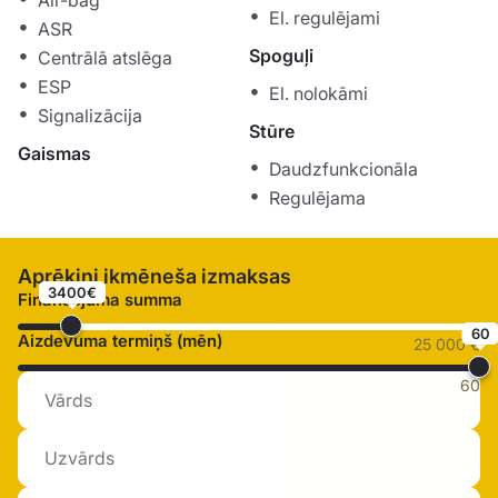
Air-bag
El. regulējami
ASR
Spoguļi
Centrālā atslēga
ESP
El. nolokāmi
Signalizācija
Stūre
Gaismas
Daudzfunkcionāla
Regulējama
Aprēķini ikmēneša izmaksas
3400€
Finansējuma summa
60
Aizdevuma termiņš (mēn)
25 000 €
60