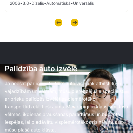
2006
•
3.0
•
Dīzelis
•
Automātiskā
•
Universālis
Palīdzība auto izvēlē
Ja neesat pārliecināts, kurš auto vislabāk atbilst Jūsu
vajadzībām un vēlmēm, mūsu pieredzējušie speciālisti
ar prieku palīdzēs izvēlēties piemērotāko
transportlīdzekli tieši Jums. Mēs rūpīgi uzklausīsim Jūsu
vēlmes, ikdienas braukšanas paradumus un budžeta
iespējas, lai piedāvātu vispiemērotākos risinājumus no
mūsu plašā auto klāsta.