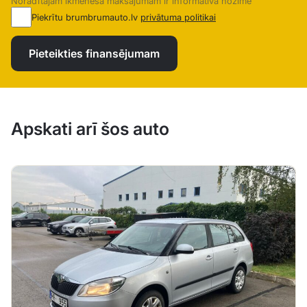
Norādītajam ikmēneša maksājumam ir informatīva nozīme
Piekrītu brumbrumauto.lv
privātuma politikai
Pieteikties finansējumam
Apskati arī šos auto