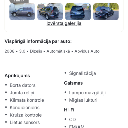
1 no 17
Izvērsta galerijia
Vispārīgā informācija par auto:
2008
•
3.0
•
Dīzelis
•
Automātiskā
•
Apvidus Auto
Signalizācija
Aprīkojums
Gaismas
Borta dators
Jumta reliņi
Lampu mazgātāji
Klimata kontrole
Miglas lukturi
Kondicionieris
Hi-Fi
Kruīza kontrole
CD
Lietus sensors
FM/AM