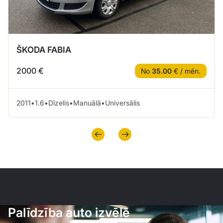
ŠKODA FABIA
2000 €
No
35.00
€ / mēn.
2011
•
1.6
•
Dīzelis
•
Manuālā
•
Universālis
Palīdzība auto izvēlē