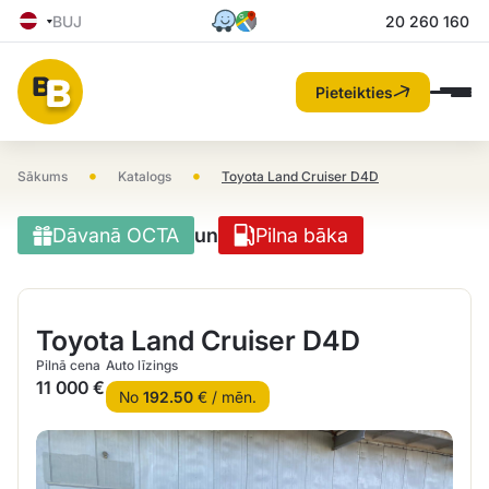
BUJ
20 260 160
Pieteikties
•
•
Sākums
Katalogs
Toyota Land Cruiser D4D
Dāvanā OCTA
un
Pilna bāka
Toyota Land Cruiser D4D
Pilnā cena
Auto līzings
11 000 €
No
192.50
€ / mēn.