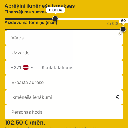
Aprēķini ikmēneša izmaksas
11 000€
Finansējuma summa
60
Aizdevuma termiņš (mēn)
25 000 €
60
+371
192.50 €
/mēn.