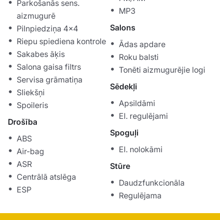
Parkošanās sens.
MP3
aizmugurē
Salons
Pilnpiedziņa 4x4
Riepu spiediena kontrole
Ādas apdare
Sakabes āķis
Roku balsti
Salona gaisa filtrs
Tonēti aizmugurējie logi
Servisa grāmatiņa
Sēdekļi
Sliekšņi
Apsildāmi
Spoileris
El. regulējami
Drošība
Spoguļi
ABS
El. nolokāmi
Air-bag
ASR
Stūre
Centrālā atslēga
Daudzfunkcionāla
ESP
Regulējama