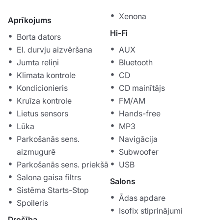
Xenona
Aprīkojums
Hi-Fi
Borta dators
El. durvju aizvēršana
AUX
Jumta reliņi
Bluetooth
Klimata kontrole
CD
Kondicionieris
CD mainītājs
Kruīza kontrole
FM/AM
Lietus sensors
Hands-free
Lūka
MP3
Parkošanās sens.
Navigācija
aizmugurē
Subwoofer
Parkošanās sens. priekšā
USB
Salona gaisa filtrs
Salons
Sistēma Starts-Stop
Ādas apdare
Spoileris
Isofix stiprinājumi
Drošība