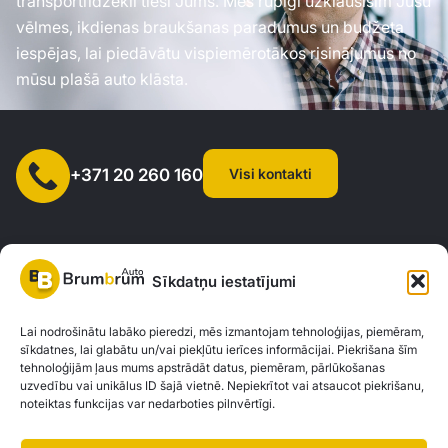
transportlīdzekli tieši Jums. Mēs rūpīgi uzklausīsim Jūsu
vēlmes, ikdienas braukšanas paradumus un budžeta
iespējas, lai piedāvātu vispiemērotākos risinājumus no
mūsu plašā auto klāsta.
Visi kontakti
+371 20 260 160
Sīkdatņu iestatījumi
SIA "AUTOCLICK", Reģ. Nr. 40203371960, Adrese: Mazjumpravas
Lai nodrošinātu labāko pieredzi, mēs izmantojam tehnoloģijas, piemēram,
sīkdatnes, lai glabātu un/vai piekļūtu ierīces informācijai. Piekrišana šīm
iela 77, Rīga, LV-1063 |
20260160
tehnoloģijām ļaus mums apstrādāt datus, piemēram, pārlūkošanas
uzvedību vai unikālus ID šajā vietnē. Nepiekrītot vai atsaucot piekrišanu,
noteiktas funkcijas var nedarboties pilnvērtīgi.
Privātuma politika
Kontakti