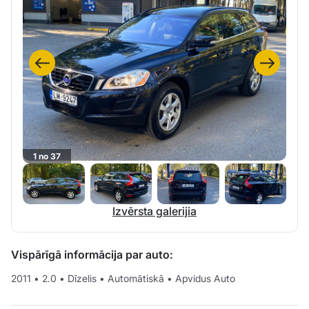
1 no 37
Izvērsta galerijia
Vispārīgā informācija par auto:
2011
•
2.0
•
Dīzelis
•
Automātiskā
•
Apvidus Auto