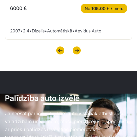
6000 €
No
105.00
€ / mēn.
2007
•
2.4
•
Dīzelis
•
Automātiskā
•
Apvidus Auto
Palīdzība auto izvēlē
Ja neesat pārliecināts, kurš auto vislabāk atbilst Jūsu
vajadzībām un vēlmēm, mūsu pieredzējušie speciālisti
ar prieku palīdzēs izvēlēties piemērotāko