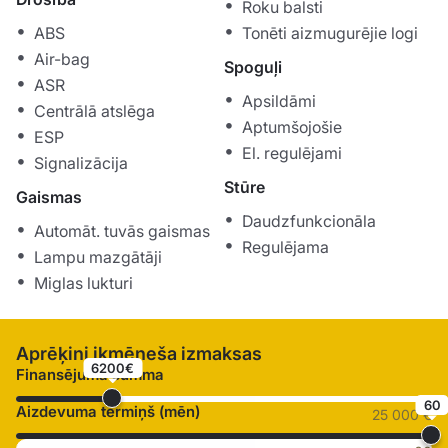
Roku balsti
ABS
Tonēti aizmugurējie logi
Air-bag
Spoguļi
ASR
Apsildāmi
Centrālā atslēga
Aptumšojošie
ESP
El. regulējami
Signalizācija
Stūre
Gaismas
Daudzfunkcionāla
Automāt. tuvās gaismas
Regulējama
Lampu mazgātāji
Miglas lukturi
Aprēķini ikmēneša izmaksas
6200€
Finansējuma summa
60
Aizdevuma termiņš (mēn)
25 000 €