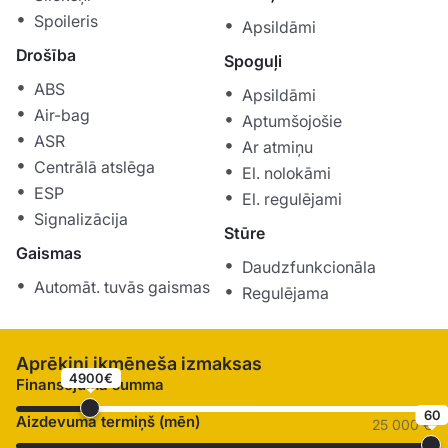
Spoileris
Apsildāmi
Drošība
Spoguļi
ABS
Apsildāmi
Air-bag
Aptumšojošie
ASR
Ar atmiņu
Centrālā atslēga
El. nolokāmi
ESP
El. regulējami
Signalizācija
Stūre
Gaismas
Daudzfunkcionāla
Automāt. tuvās gaismas
Regulējama
Aprēķini ikmēneša izmaksas
4900€
Finansējuma summa
60
Aizdevuma termiņš (mēn)
25 000 €