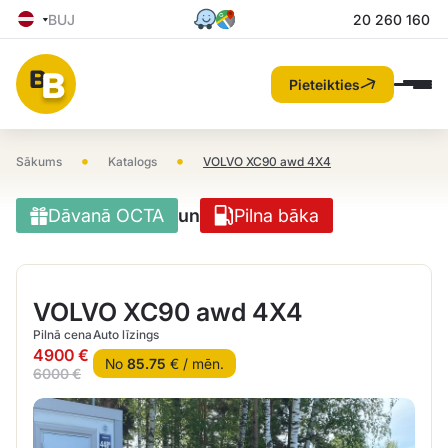
BUJ
20 260 160
Pieteikties
•
•
Sākums
Katalogs
VOLVO XC90 awd 4X4
Dāvanā OCTA
un
Pilna bāka
VOLVO XC90 awd 4X4
Pilnā cena
Auto līzings
4900 €
No
85.75
€ / mēn.
6000 €