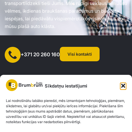
transportlīdzekli tieši Jums. Mēs rūpīgi uzklausīsim Jūsu
vēlmes, ikdienas braukšanas paradumus un budžeta
iespējas, lai piedāvātu vispiemērotākos risinājumus no
mūsu plašā auto klāsta.
Visi kontakti
+371 20 260 160
Sīkdatņu iestatījumi
SIA "AUTOCLICK", Reģ. Nr. 40203371960, Adrese: Mazjumpravas
Lai nodrošinātu labāko pieredzi, mēs izmantojam tehnoloģijas, piemēram,
sīkdatnes, lai glabātu un/vai piekļūtu ierīces informācijai. Piekrišana šīm
iela 77, Rīga, LV-1063 |
20260160
tehnoloģijām ļaus mums apstrādāt datus, piemēram, pārlūkošanas
uzvedību vai unikālus ID šajā vietnē. Nepiekrītot vai atsaucot piekrišanu,
noteiktas funkcijas var nedarboties pilnvērtīgi.
Privātuma politika
Kontakti