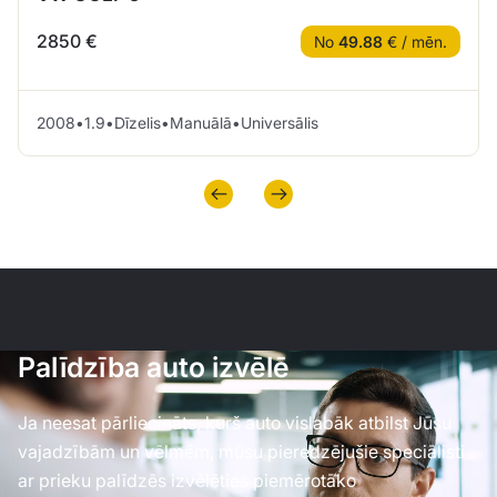
2850 €
No
49.88
€ / mēn.
2008
•
1.9
•
Dīzelis
•
Manuālā
•
Universālis
Palīdzība auto izvēlē
Ja neesat pārliecināts, kurš auto vislabāk atbilst Jūsu
vajadzībām un vēlmēm, mūsu pieredzējušie speciālisti
ar prieku palīdzēs izvēlēties piemērotāko