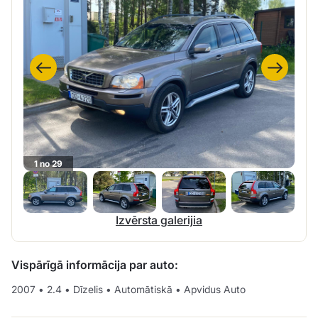
1 no 29
Izvērsta galerijia
Vispārīgā informācija par auto:
2007
•
2.4
•
Dīzelis
•
Automātiskā
•
Apvidus Auto