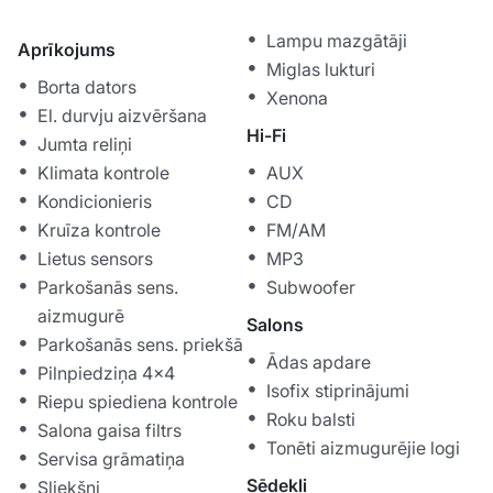
Lampu mazgātāji
Aprīkojums
Miglas lukturi
Borta dators
Xenona
El. durvju aizvēršana
Hi-Fi
Jumta reliņi
Klimata kontrole
AUX
Kondicionieris
CD
Kruīza kontrole
FM/AM
Lietus sensors
MP3
Parkošanās sens.
Subwoofer
aizmugurē
Salons
Parkošanās sens. priekšā
Ādas apdare
Pilnpiedziņa 4x4
Isofix stiprinājumi
Riepu spiediena kontrole
Roku balsti
Salona gaisa filtrs
Tonēti aizmugurējie logi
Servisa grāmatiņa
Sēdekļi
Sliekšņi