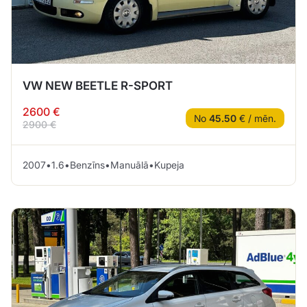
VW NEW BEETLE R-SPORT
2600 €
No
45.50
€ / mēn.
2900 €
2007
•
1.6
•
Benzīns
•
Manuālā
•
Kupeja