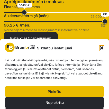
Aprēķini ikmēneša izmaksas
5500€
Finansējuma summa
60
Aizdevuma termiņš (mēn)
25 000 €
96.25 €
/mēn.
60
Norādītajam ikmēneša maksājumam ir informatīva nozīme
Pieteikties finansējumam
Sīkdatņu iestatījumi
SIA "AUTOCLICK", Reģ. Nr. 40203371960, Adrese: Mazjumpravas
Lai nodrošinātu labāko pieredzi, mēs izmantojam tehnoloģijas, piemēram,
sīkdatnes, lai glabātu un/vai piekļūtu ierīces informācijai. Piekrišana šīm
iela 77, Rīga, LV-1063 |
20260160
tehnoloģijām ļaus mums apstrādāt datus, piemēram, pārlūkošanas
uzvedību vai unikālus ID šajā vietnē. Nepiekrītot vai atsaucot piekrišanu,
noteiktas funkcijas var nedarboties pilnvērtīgi.
Privātuma politika
Kontakti
Brum Brum Auto nav finanšu iestāde, bet sadarbojas ar vairākām bankām un
Piekrītu
kreditētājiem, lai palīdzētu jums izvērtēt auto finansējuma iespējas. Mēs
piedāvājam konsultācijas un atbalstu, lai atrastu vislabākos finanšu risinājumus,
Nepiekrītu
kas atbilst jūsu individuālajām vajadzībām un iespējām.