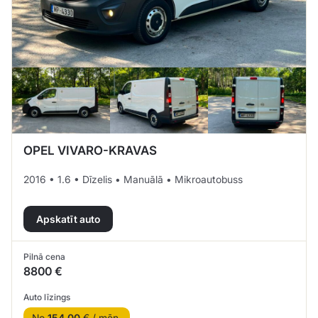
OPEL VIVARO-KRAVAS
2016 • 1.6 • Dīzelis • Manuālā • Mikroautobuss
Apskatīt auto
Pilnā cena
8800 €
Auto līzings
No
154.00
€ / mēn.