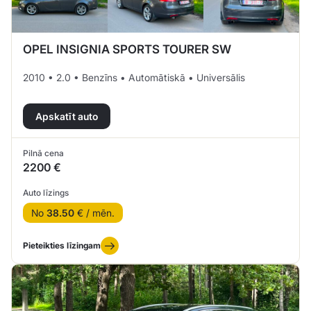
OPEL INSIGNIA SPORTS TOURER SW
2010 • 2.0 • Benzīns • Automātiskā • Universālis
Apskatīt auto
Pilnā cena
2200 €
Auto līzings
No
38.50
€ / mēn.
Pieteikties līzingam