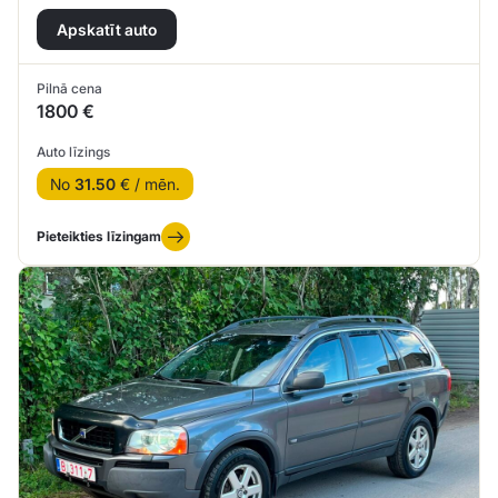
Apskatīt auto
Pilnā cena
1800 €
Auto līzings
No
31.50
€ / mēn.
Pieteikties līzingam