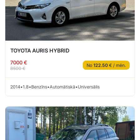
TOYOTA AURIS HYBRID
7000 €
No
122.50
€ / mēn.
8500 €
2014
•
1.8
•
Benzīns
•
Automātiskā
•
Universālis