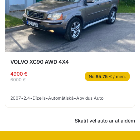
VOLVO XC90 AWD 4X4
4900 €
No
85.75
€ / mēn.
6000 €
2007
•
2.4
•
Dīzelis
•
Automātiskā
•
Apvidus Auto
Skatīt vēl auto ar atlaidēm