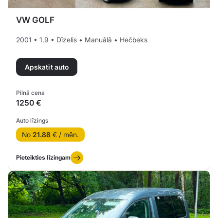
VW GOLF
2001 • 1.9 • Dīzelis • Manuālā • Hečbeks
Apskatīt auto
Pilnā cena
1250 €
Auto līzings
No
21.88
€ / mēn.
Pieteikties līzingam