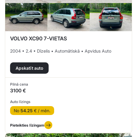
VOLVO XC90 7-VIETAS
2004 • 2.4 • Dīzelis • Automātiskā • Apvidus Auto
Apskatīt auto
Pilnā cena
3100 €
Auto līzings
No
54.25
€ / mēn.
Pieteikties līzingam