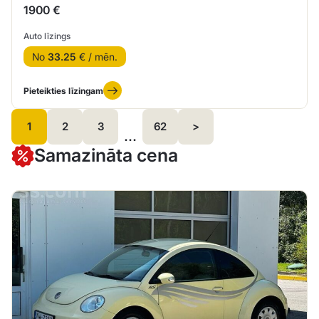
1900 €
Auto līzings
No
33.25
€ / mēn.
Pieteikties līzingam
1
2
3
62
>
…
Samazināta cena