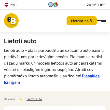
BUJ
20 260 160
Pieteikties
Lietoti auto
Lietoti auto – plašs pārbaudītu un uzticamu automašīnu
piedāvājums par izdevīgām cenām. Pie mums atradīsi
dažādu marku un modeļu lietotos auto ar caurskatāmu
vēsturi un elastīgām iegādes iespējām. Atrodi sev
piemērotāko lietoto automašīnu jau šodien!
Piesakies
līzingam
•
Sākums
Lietoti auto