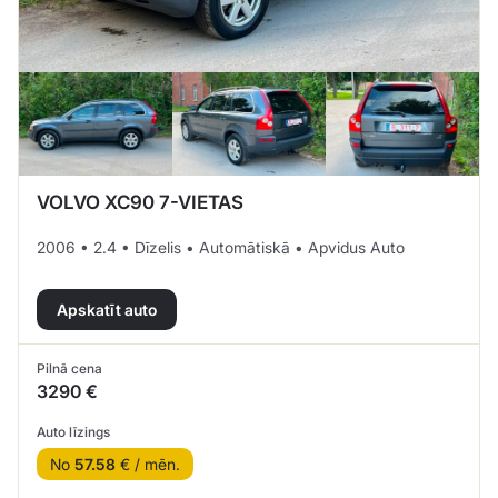
VOLVO XC90 7-VIETAS
2006 • 2.4 • Dīzelis • Automātiskā • Apvidus Auto
Apskatīt auto
Pilnā cena
3290 €
Auto līzings
No
57.58
€ / mēn.