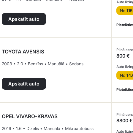
Auto līzin
No
115
Apskatīt auto
Pieteiktie
Pilnā cen
TOYOTA AVENSIS
800 €
2003 • 2.0 • Benzīns • Manuālā • Sedans
Auto līzin
No
14.
Apskatīt auto
Pieteiktie
Pilnā cen
OPEL VIVARO-KRAVAS
8800 €
2016 • 1.6 • Dīzelis • Manuālā • Mikroautobuss
Auto līzin