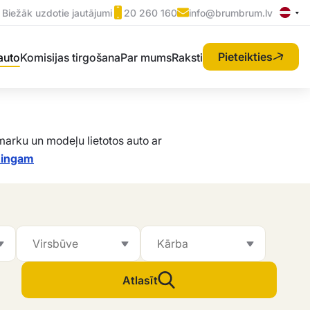
Biežāk uzdotie jautājumi
20 260 160
info@brumbrum.lv
Pieteikties
 auto
Komisijas tirgošana
Par mums
Raksti
arku un modeļu lietotos auto ar
īzingam
Atlasīt