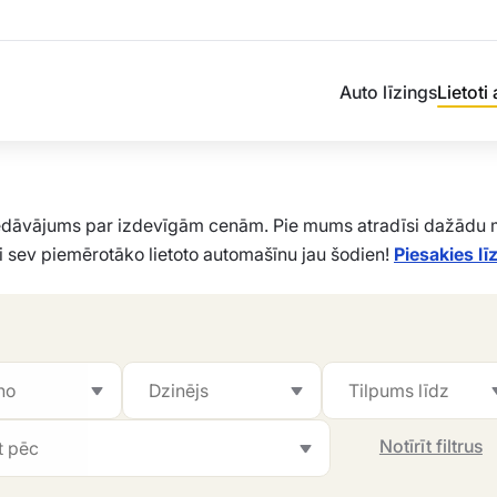
Auto līzings
Lietoti
iedāvājums par izdevīgām cenām. Pie mums atradīsi dažādu m
 sev piemērotāko lietoto automašīnu jau šodien!
Piesakies l
Notīrīt filtrus