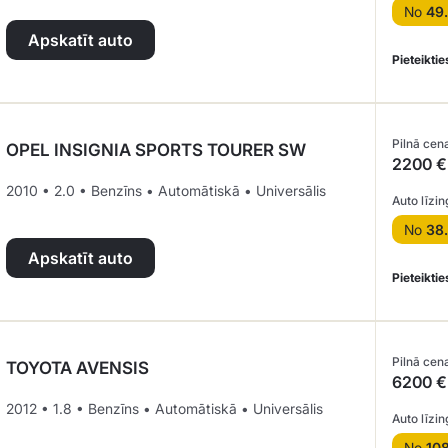
No
49
Apskatīt auto
Pieteiktie
Pilnā cen
OPEL INSIGNIA SPORTS TOURER SW
2200 €
2010 • 2.0 • Benzīns • Automātiskā • Universālis
Auto līzin
No
38
Apskatīt auto
Pieteiktie
Pilnā cen
TOYOTA AVENSIS
6200 €
2012 • 1.8 • Benzīns • Automātiskā • Universālis
Auto līzin
No
10