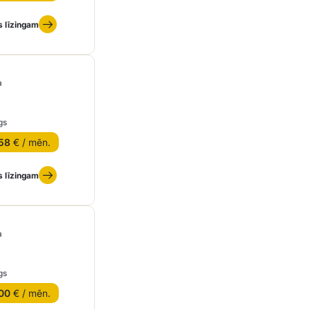
s līzingam
a
gs
58
€ / mēn.
s līzingam
a
gs
00
€ / mēn.