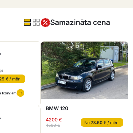
Samazināta cena
a
gs
25
€ / mēn.
s līzingam
BMW 120
a
4200 €
No
73.50
€ / mēn.
4500 €