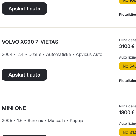
Apskatīt auto
Pieteiktie
Pilnā cen
VOLVO XC90 7-VIETAS
3100 €
2004 • 2.4 • Dīzelis • Automātiskā • Apvidus Auto
Auto līzin
No
54
Apskatīt auto
Pieteiktie
Pilnā cen
MINI ONE
1800 €
2005 • 1.6 • Benzīns • Manuālā • Kupeja
Auto līzin
No
31.