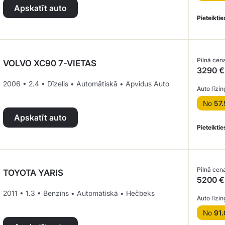
Apskatīt auto
Pieteiktie
Pilnā cen
VOLVO XC90 7-VIETAS
3290 €
2006 • 2.4 • Dīzelis • Automātiskā • Apvidus Auto
Auto līzin
No
57.
Apskatīt auto
Pieteiktie
Pilnā cen
TOYOTA YARIS
5200 €
2011 • 1.3 • Benzīns • Automātiskā • Hečbeks
Auto līzin
No
91.