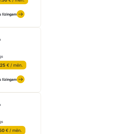
s līzingam
a
gs
.25
€ / mēn.
s līzingam
a
gs
50
€ / mēn.