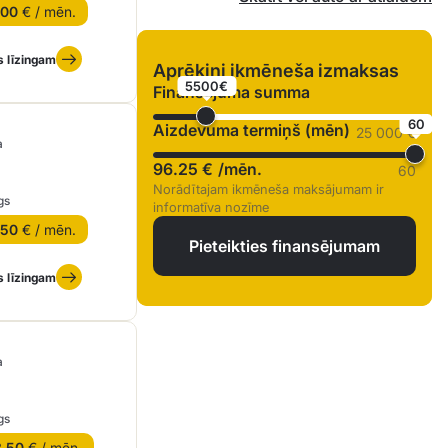
.00
€ / mēn.
s līzingam
Aprēķini ikmēneša izmaksas
5500€
Finansējuma summa
60
Aizdevuma termiņš (mēn)
25 000 €
a
96.25 €
/mēn.
60
Norādītajam ikmēneša maksājumam ir
gs
informatīva nozīme
.50
€ / mēn.
Pieteikties finansējumam
s līzingam
a
gs
8.50
€ / mēn.