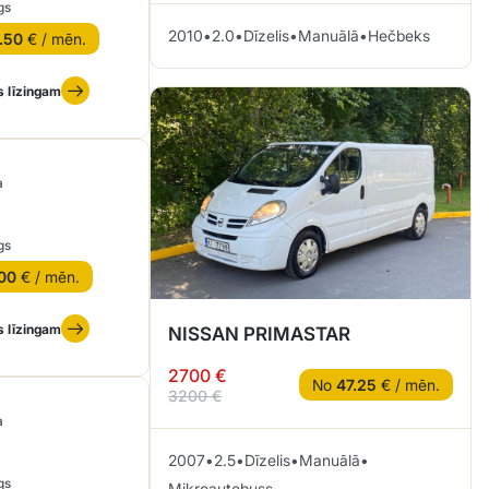
gs
2010
•
2.0
•
Dīzelis
•
Manuālā
•
Hečbeks
.50
€ / mēn.
s līzingam
a
gs
00
€ / mēn.
s līzingam
NISSAN PRIMASTAR
2700 €
No
47.25
€ / mēn.
3200 €
a
2007
•
2.5
•
Dīzelis
•
Manuālā
•
gs
Mikroautobuss