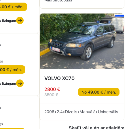
4.00
€ / mēn.
s līzingam
a
gs
.00
€ / mēn.
VOLVO XC70
s līzingam
2800 €
No
49.00
€ / mēn.
3500 €
a
2006
•
2.4
•
Dīzelis
•
Manuālā
•
Universālis
gs
Skatīt vēl auto ar atlaidēm