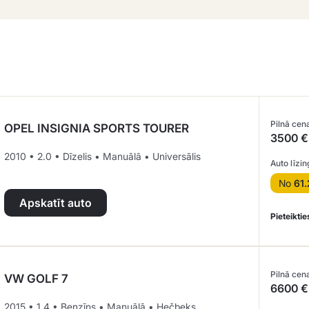
Pilnā cen
OPEL INSIGNIA SPORTS TOURER
3500 €
2010 • 2.0 • Dīzelis • Manuālā • Universālis
Auto līzin
No
61.
Apskatīt auto
Pieteiktie
Pilnā cen
VW GOLF 7
6600 €
2015 • 1.4 • Benzīns • Manuālā • Hečbeks