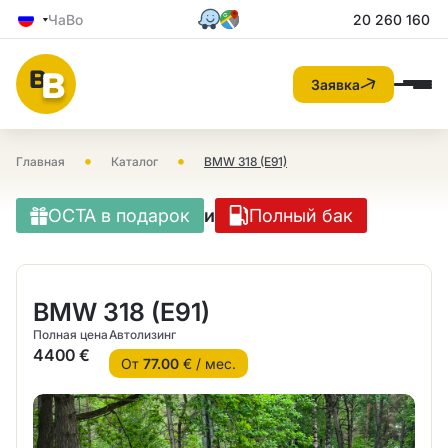
ЧаВо
20 260 160
Заявка
•
•
Главная
Каталог
BMW 318 (E91)
OCTA в подарок
и
Полный бак
BMW 318 (E91)
Полная цена
Автолизинг
4400 €
От
77.00
€ / мес.