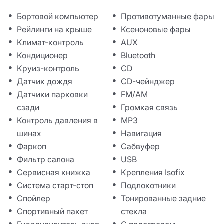
Бортовой компьютер
Противотуманные фары
Рейлинги на крыше
Ксеноновые фары
Климат-контроль
AUX
Кондиционер
Bluetooth
Круиз-контроль
CD
Датчик дождя
CD-чейнджер
Датчики парковки
FM/AM
сзади
Громкая связь
Контроль давления в
MP3
шинах
Навигация
Фаркоп
Сабвуфер
Фильтр салона
USB
Сервисная книжка
Крепления Isofix
Система старт-стоп
Подлокотники
Спойлер
Тонированные задние
Спортивный пакет
стекла