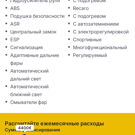
Гидроусилитель руля
С подогревом
ABS
Recaro
Подушка безопасности
С подогревом
ASR
С автозатемнением
Центральный замок
С электрорегулировкой
ESP
Спортивные
Сигнализация
Многофункциональный
Адаптивные дальние
Регулируемый
фары
Автоматический
дальний свет
Автоматический
ближний свет
Омыватели фар
Рассчитайте ежемесячные расходы
4400€
Сумма финансирования