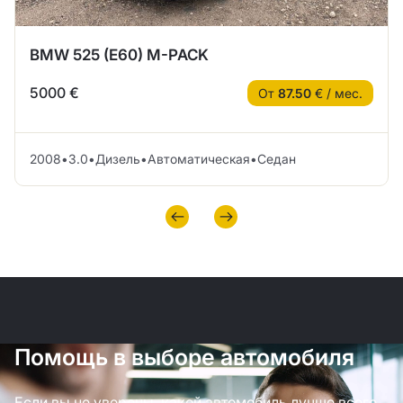
BMW 525 (E60) M-PACK
5000 €
От
87.50
€ / мес.
2008
•
3.0
•
Дизель
•
Автоматическая
•
Седан
Помощь в выборе автомобиля
Если вы не уверены, какой автомобиль лучше всего