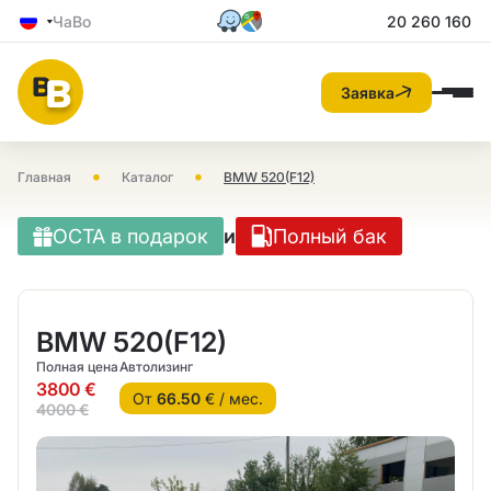
ЧаВо
20 260 160
Заявка
•
•
Главная
Каталог
BMW 520(F12)
OCTA в подарок
и
Полный бак
BMW 520(F12)
Полная цена
Автолизинг
3800 €
От
66.50
€ / мес.
4000 €