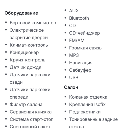
AUX
Оборудование
Bluetooth
Бортовой компьютер
CD
Электрическое
CD-чейнджер
закрытие дверей
FM/AM
Климат-контроль
Громкая связь
Кондиционер
MP3
Круиз-контроль
Навигация
Датчик дождя
Сабвуфер
Датчики парковки
USB
сзади
Салон
Датчики парковки
спереди
Кожаная отделка
Фильтр салона
Крепления Isofix
Сервисная книжка
Подлокотники
Система старт-стоп
Тонированные задние
Спортивный пакет
стекла