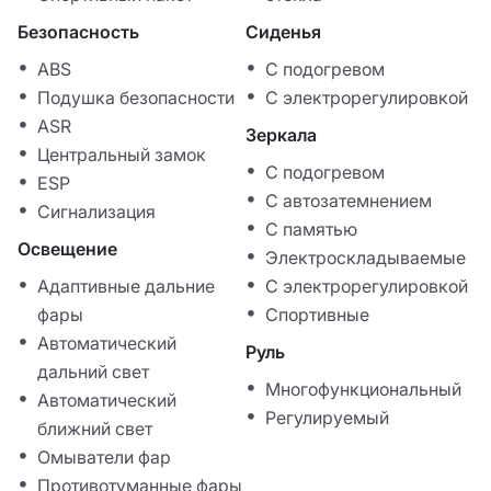
Безопасность
Сиденья
ABS
С подогревом
Подушка безопасности
С электрорегулировкой
ASR
Зеркала
Центральный замок
С подогревом
ESP
С автозатемнением
Сигнализация
С памятью
Освещение
Электроскладываемые
Адаптивные дальние
С электрорегулировкой
фары
Спортивные
Автоматический
Руль
дальний свет
Многофункциональный
Автоматический
Регулируемый
ближний свет
Омыватели фар
Противотуманные фары