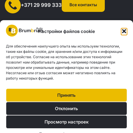
Все контакты
+371 29 999 333
Настройки файлов cookie
Для обеспечения наилучшего опыта мы используем технологии,
SIA "AUTOCLICK", рег. № 40203371960, адрес: ул. Мазюмправас
такие как файлы cookie, для хранения и/или доступа к информации
об устройстве. Согласие на использование этих технологий
77, Рига, LV-1063 |
20260160
позволит нам обрабатывать данные, например поведение при
просмотре или уникальные идентификаторы на этом сайте.
Несогласие или отзыв согласия может негативно повлиять на
Политика конфиденциальности
Контакты
работу некоторых функций.
Brum Brum Auto не является финансовым учреждением, но сотрудничает с
рядом банков и кредиторов, чтобы помочь вам оценить возможности
Принять
автокредитования. Мы предлагаем консультации и поддержку, чтобы найти
наилучшие финансовые решения, соответствующие вашим индивидуальным
Отклонить
потребностям и возможностям.
Просмотр настроек
© 2026 Brum Brum Auto