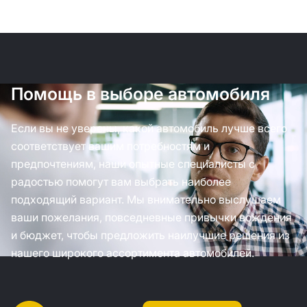
Помощь в выборе автомобиля
Если вы не уверены, какой автомобиль лучше всего
соответствует вашим потребностям и
предпочтениям, наши опытные специалисты с
радостью помогут вам выбрать наиболее
подходящий вариант. Мы внимательно выслушаем
ваши пожелания, повседневные привычки вождения
и бюджет, чтобы предложить наилучшие решения из
нашего широкого ассортимента автомобилей.