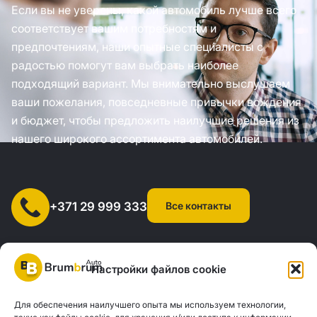
Если вы не уверены, какой автомобиль лучше всего
соответствует вашим потребностям и
предпочтениям, наши опытные специалисты с
радостью помогут вам выбрать наиболее
подходящий вариант. Мы внимательно выслушаем
ваши пожелания, повседневные привычки вождения
и бюджет, чтобы предложить наилучшие решения из
нашего широкого ассортимента автомобилей.
Все контакты
+371 29 999 333
Настройки файлов cookie
Для обеспечения наилучшего опыта мы используем технологии,
SIA "AUTOCLICK", рег. № 40203371960, адрес: ул. Мазюмправас