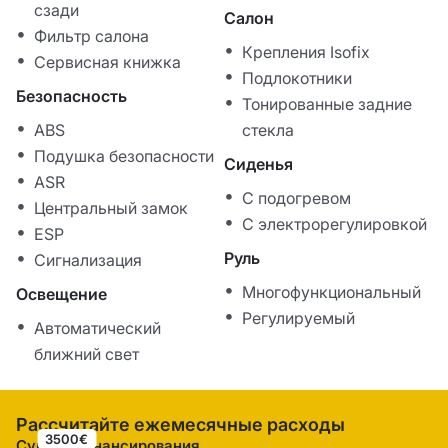
сзади
Салон
Фильтр салона
Крепления Isofix
Сервисная книжка
Подлокотники
Безопасность
Тонированные задние
ABS
стекла
Подушка безопасности
Сиденья
ASR
С подогревом
Центральный замок
С электрорегулировкой
ESP
Руль
Сигнализация
Многофункциональный
Освещение
Регулируемый
Автоматический
ближний свет
Рассчитайте ежемесячные расходы
3500€
Сумма финансирования