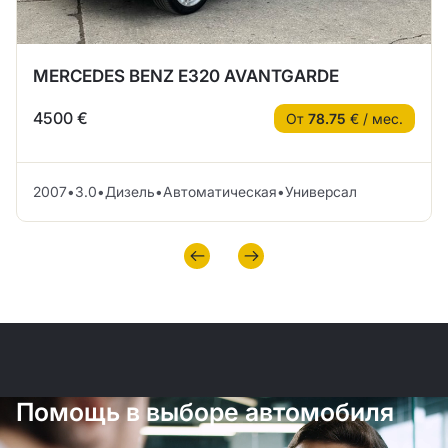
MERCEDES BENZ E320 AVANTGARDE
4500 €
От
78.75
€ / мес.
2007
•
3.0
•
Дизель
•
Автоматическая
•
Универсал
Помощь в выборе автомобиля