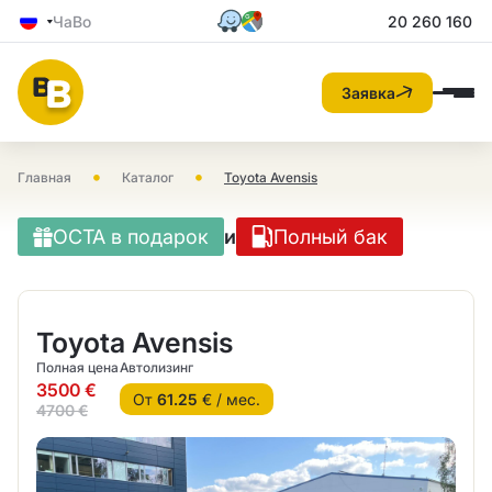
ЧаВо
20 260 160
Заявка
•
•
Главная
Каталог
Toyota Avensis
OCTA в подарок
и
Полный бак
Toyota Avensis
Полная цена
Автолизинг
3500 €
От
61.25
€ / мес.
4700 €