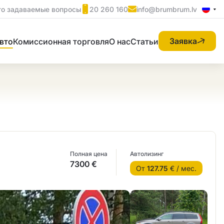
то задаваемые вопросы
20 260 160
info@brumbrum.lv
Заявка
вто
Комиссионная торговля
О нас
Статьи
Полная цена
Автолизинг
7300 €
От
127.75
€ / мес.