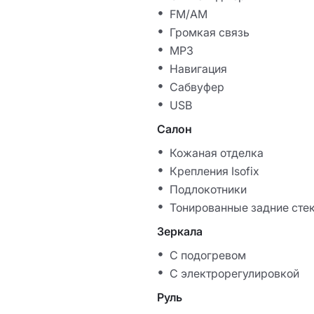
FM/AM
Громкая связь
MP3
Навигация
Сабвуфер
USB
Салон
Кожаная отделка
Крепления Isofix
Подлокотники
Тонированные задние сте
Зеркала
С подогревом
С электрорегулировкой
Руль