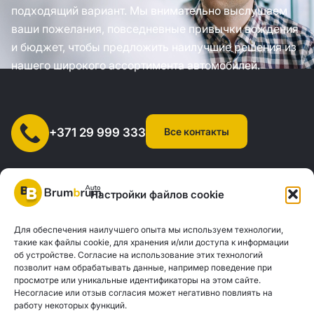
подходящий вариант. Мы внимательно выслушаем
ваши пожелания, повседневные привычки вождения
и бюджет, чтобы предложить наилучшие решения из
нашего широкого ассортимента автомобилей.
Все контакты
+371 29 999 333
Настройки файлов cookie
Для обеспечения наилучшего опыта мы используем технологии,
SIA "AUTOCLICK", рег. № 40203371960, адрес: ул. Мазюмправас
такие как файлы cookie, для хранения и/или доступа к информации
об устройстве. Согласие на использование этих технологий
77, Рига, LV-1063 |
20260160
позволит нам обрабатывать данные, например поведение при
просмотре или уникальные идентификаторы на этом сайте.
Несогласие или отзыв согласия может негативно повлиять на
Политика конфиденциальности
Контакты
работу некоторых функций.