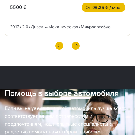
5500 €
От
96.25
€ / мес.
2013
•
2.0
•
Дизель
•
Механическая
•
Микроавтобус
Помощь в выборе автомобиля
Если вы не уверены, какой автомобиль лучше всего
соответствует вашим потребностям и
предпочтениям, наши опытные специалисты с
радостью помогут вам выбрать наиболее