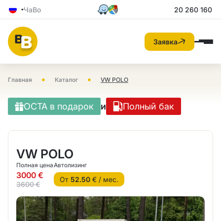
ЧаВо
20 260 160
Заявка
•
•
Главная
Каталог
VW POLO
OCTA в подарок
и
Полный бак
VW POLO
Полная цена
Автолизинг
3000 €
От
52.50
€ / мес.
3600 €