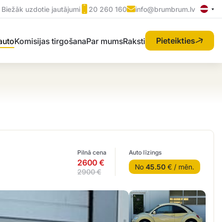
Biežāk uzdotie jautājumi
20 260 160
info@brumbrum.lv
Pieteikties
 auto
Komisijas tirgošana
Par mums
Raksti
Pilnā cena
Auto līzings
2600 €
No
45.50
€ / mēn.
2900 €