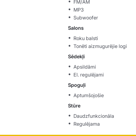
FM/AM
MP3
Subwoofer
Salons
Roku balsti
Tonēti aizmugurējie logi
Sēdekļi
Apsildāmi
El. regulējami
Spoguļi
Aptumšojošie
Stūre
Daudzfunkcionāla
Regulējama