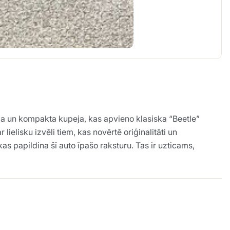
 un kompakta kupeja, kas apvieno klasiska “Beetle”
elisku izvēli tiem, kas novērtē oriģinalitāti un
 papildina šī auto īpašo raksturu. Tas ir uzticams,