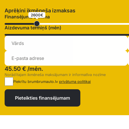
Aprēķini ikmēneša izmaksas
2600€
Finansējuma summa
Aizdevuma termiņš (mēn)
45.50 €
/mēn.
Norādītajam ikmēneša maksājumam ir informatīva nozīme
Piekrītu brumbrumauto.lv
privātuma politikai
Pieteikties finansējumam