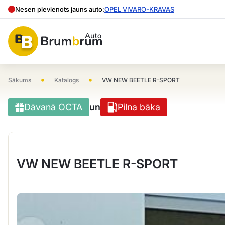
Nesen pievienots jauns auto:
OPEL VIVARO-KRAVAS
•
•
Sākums
Katalogs
VW NEW BEETLE R-SPORT
Dāvanā OCTA
un
Pilna bāka
VW NEW BEETLE R-SPORT