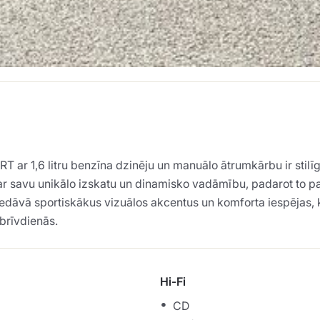
1,6 litru benzīna dzinēju un manuālo ātrumkārbu ir stilīga
 savu unikālo izskatu un dinamisko vadāmību, padarot to par li
dāvā sportiskākus vizuālos akcentus un komforta iespējas, kas
brīvdienās.
Hi-Fi
CD