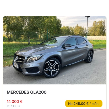
MERCEDES GLA200
14 000 €
No
245.00
€ / mēn.
15 500 €