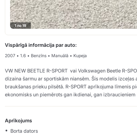
1 no 19
Vispārīgā informācija par auto:
2007
•
1.6
•
Benzīns
•
Manuālā
•
Kupeja
VW NEW BEETLE R-SPORT vai Volkswagen Beetle R-SPORT ar 
dizaina šarmu ar sportiskām niansēm. Šis modelis izceļas ar
braukšanas prieku pilsētā. R-SPORT aprīkojuma līmenis pie
ekonomisks un piemērots gan ikdienai, gan izbraucieniem 
Aprīkojums
Borta dators