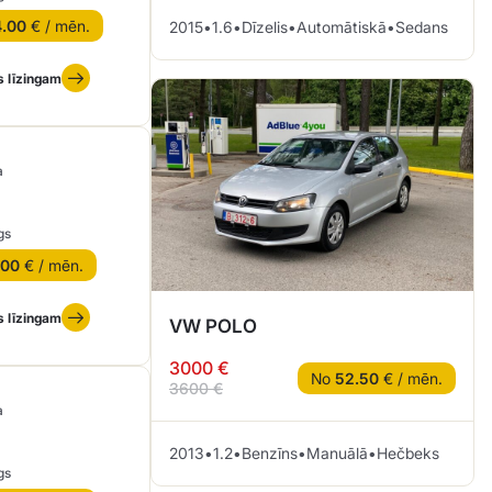
4.00
€ / mēn.
2015
•
1.6
•
Dīzelis
•
Automātiskā
•
Sedans
s līzingam
a
gs
.00
€ / mēn.
s līzingam
VW POLO
3000 €
No
52.50
€ / mēn.
3600 €
a
2013
•
1.2
•
Benzīns
•
Manuālā
•
Hečbeks
gs