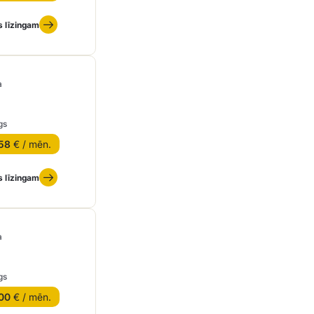
s līzingam
a
gs
58
€ / mēn.
s līzingam
a
gs
00
€ / mēn.