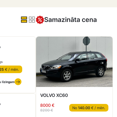
Samazināta cena
a
gs
25
€ / mēn.
s līzingam
VOLVO XC60
a
8000 €
No
140.00
€ / mēn.
8200 €