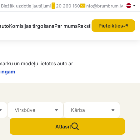
Biežāk uzdotie jautājumi
20 260 160
info@brumbrum.lv
Pieteikties
 auto
Komisijas tirgošana
Par mums
Raksti
arku un modeļu lietotos auto ar
īzingam
Atlasīt