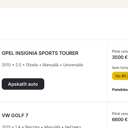
Pilnā cen
OPEL INSIGNIA SPORTS TOURER
3500 €
2010 • 2.0 • Dīzelis • Manuālā • Universālis
Auto līzin
No
61.
Apskatīt auto
Pieteiktie
Pilnā cen
VW GOLF 7
6600 €
2015 • 1.4 • Benzīns • Manuālā • Hečbeks