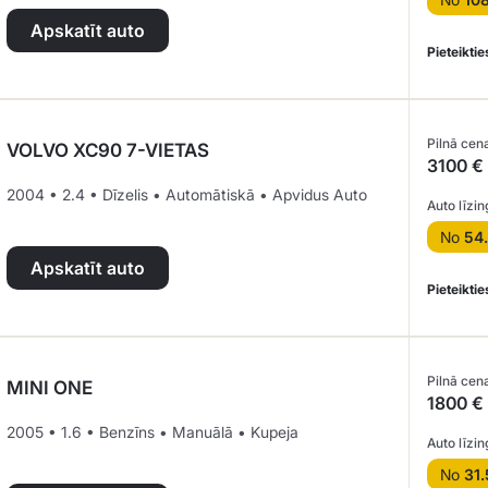
Apskatīt auto
Pieteiktie
Pilnā cen
VOLVO XC90 7-VIETAS
3100 €
2004 • 2.4 • Dīzelis • Automātiskā • Apvidus Auto
Auto līzin
No
54
Apskatīt auto
Pieteiktie
Pilnā cen
MINI ONE
1800 €
2005 • 1.6 • Benzīns • Manuālā • Kupeja
Auto līzin
No
31.