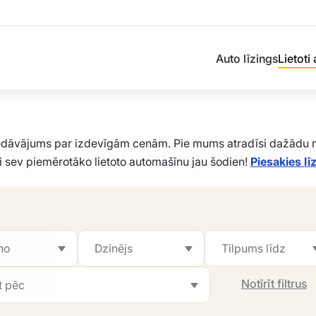
Auto līzings
Lietoti
iedāvājums par izdevīgām cenām. Pie mums atradīsi dažādu m
 sev piemērotāko lietoto automašīnu jau šodien!
Piesakies l
Notīrīt filtrus