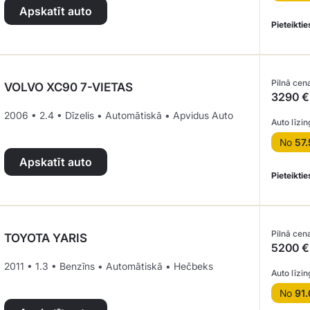
Apskatīt auto
Pieteiktie
Pilnā cen
VOLVO XC90 7-VIETAS
3290 €
2006 • 2.4 • Dīzelis • Automātiskā • Apvidus Auto
Auto līzin
No
57.
Apskatīt auto
Pieteiktie
Pilnā cen
TOYOTA YARIS
5200 €
2011 • 1.3 • Benzīns • Automātiskā • Hečbeks
Auto līzin
No
91.