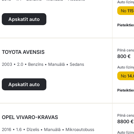
Auto līzin
No
115
Apskatīt auto
Pieteiktie
Pilnā cen
TOYOTA AVENSIS
800 €
2003 • 2.0 • Benzīns • Manuālā • Sedans
Auto līzin
No
14.
Apskatīt auto
Pieteiktie
Pilnā cen
OPEL VIVARO-KRAVAS
8800 €
2016 • 1.6 • Dīzelis • Manuālā • Mikroautobuss
Auto līzin