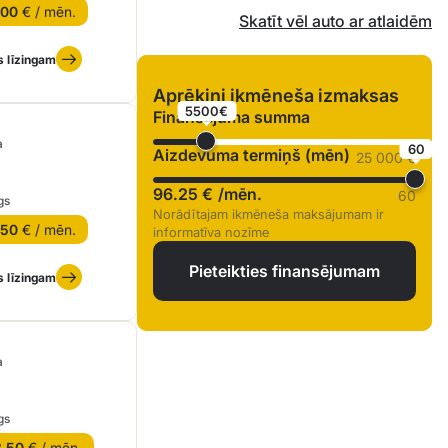
.00
€ / mēn.
Skatīt vēl auto ar atlaidēm
s līzingam
Aprēķini ikmēneša izmaksas
5500€
Finansējuma summa
a
60
Aizdevuma termiņš (mēn)
25 000 €
96.25 €
/mēn.
60
gs
Norādītajam ikmēneša maksājumam ir
.50
€ / mēn.
informatīva nozīme
Pieteikties finansējumam
s līzingam
a
gs
8.50
€ / mēn.