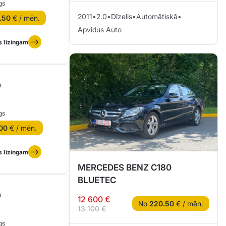
gs
2011
•
2.0
•
Dīzelis
•
Automātiskā
•
.50
€ / mēn.
Apvidus Auto
s līzingam
a
gs
00
€ / mēn.
s līzingam
MERCEDES BENZ C180
BLUETEC
a
12 600 €
No
220.50
€ / mēn.
13 100 €
gs