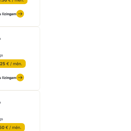
s līzingam
a
gs
.25
€ / mēn.
s līzingam
a
gs
50
€ / mēn.