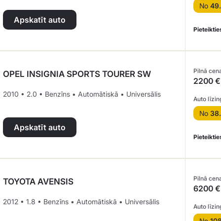
No
49
Apskatīt auto
Pieteiktie
Pilnā cen
OPEL INSIGNIA SPORTS TOURER SW
2200 €
2010 • 2.0 • Benzīns • Automātiskā • Universālis
Auto līzin
No
38
Apskatīt auto
Pieteiktie
Pilnā cen
TOYOTA AVENSIS
6200 €
2012 • 1.8 • Benzīns • Automātiskā • Universālis
Auto līzin
No
10